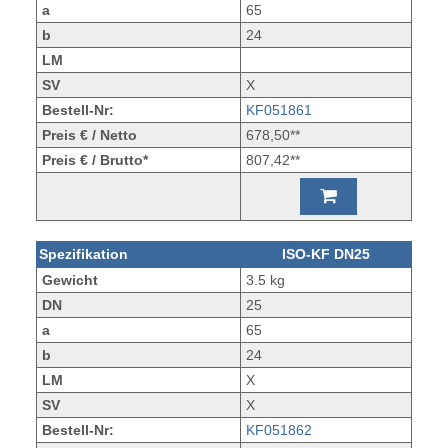
a
65
b
24
LM
SV
X
Bestell-Nr:
KF051861
Preis € / Netto
678,50**
Preis € / Brutto*
807,42**
Spezifikation
ISO-KF DN25
Gewicht
3.5 kg
DN
25
a
65
b
24
LM
X
SV
X
Bestell-Nr:
KF051862