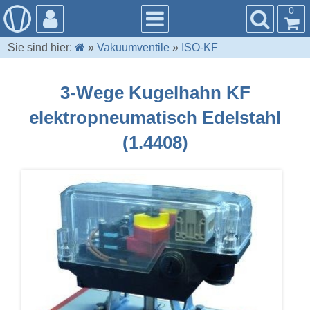
0
Sie sind hier:
»
Vakuumventile
»
ISO-KF
3-Wege Kugelhahn KF
elektropneumatisch Edelstahl
(1.4408)