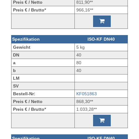
Preis € / Netto
811,90**
Preis € / Brutto*
966,16**
Spezifikation
ISO-KF DN40
Gewicht
5 kg
DN
40
a
80
b
40
LM
SV
Bestell-Nr:
KF051863
Preis € / Netto
868,30**
Preis € / Brutto*
1.033,28**
Spezifikation
ISO-KF DN40