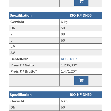
Spezifikation
ISO-KF DN50
Gewicht
6 kg
DN
50
a
98
b
50
LM
SV
Bestell-Nr:
KF051867
Preis € / Netto
1.236,30**
Preis € / Brutto*
1.471,20**
Spezifikation
ISO-KF DN50
Gewicht
6 kg
DN
50