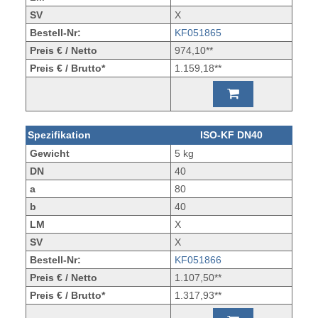
SV
X
Bestell-Nr:
KF051865
Preis € / Netto
974,10**
Preis € / Brutto*
1.159,18**
Spezifikation
ISO-KF DN40
Gewicht
5 kg
DN
40
a
80
b
40
LM
X
SV
X
Bestell-Nr:
KF051866
Preis € / Netto
1.107,50**
Preis € / Brutto*
1.317,93**