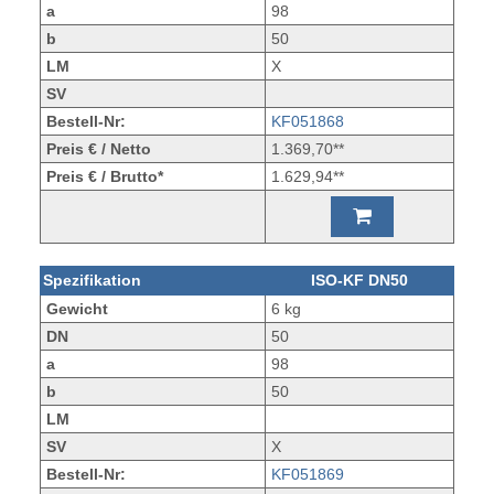
a
98
b
50
LM
X
SV
Bestell-Nr:
KF051868
Preis € / Netto
1.369,70**
Preis € / Brutto*
1.629,94**
Spezifikation
ISO-KF DN50
Gewicht
6 kg
DN
50
a
98
b
50
LM
SV
X
Bestell-Nr:
KF051869