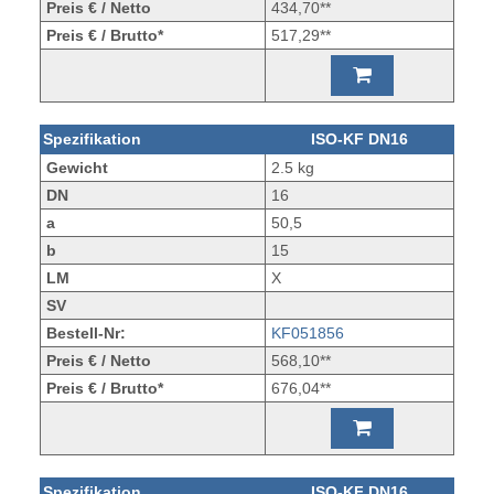
Preis € / Netto
434,70**
Preis € / Brutto*
517,29**
Spezifikation
ISO-KF DN16
Gewicht
2.5 kg
DN
16
a
50,5
b
15
LM
X
SV
Bestell-Nr:
KF051856
Preis € / Netto
568,10**
Preis € / Brutto*
676,04**
Spezifikation
ISO-KF DN16