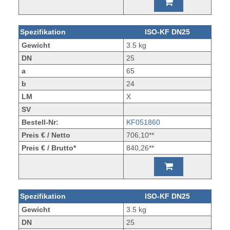
Spezifikation
ISO-KF DN25
Gewicht
3.5 kg
DN
25
a
65
b
24
LM
X
SV
Bestell-Nr:
KF051860
Preis € / Netto
706,10**
Preis € / Brutto*
840,26**
Spezifikation
ISO-KF DN25
Gewicht
3.5 kg
DN
25