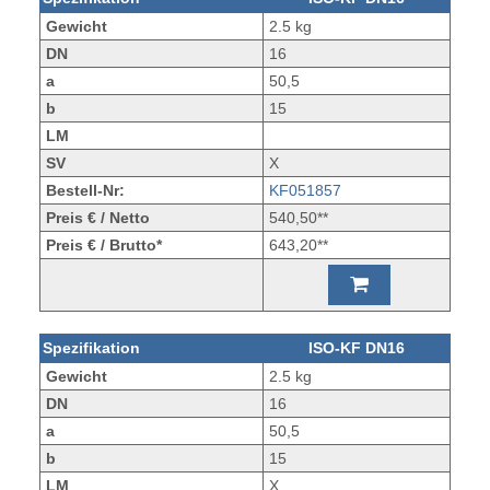
Gewicht
2.5 kg
DN
16
a
50,5
b
15
LM
SV
X
Bestell-Nr:
KF051857
Preis € / Netto
540,50**
Preis € / Brutto*
643,20**
Spezifikation
ISO-KF DN16
Gewicht
2.5 kg
DN
16
a
50,5
b
15
LM
X