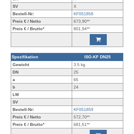
SV
X
Bestell-Nr:
KF051858
Preis € / Netto
673,90**
Preis € / Brutto*
801,94**
Spezifikation
ISO-KF DN25
Gewicht
3.5 kg
DN
25
a
65
b
24
LM
SV
Bestell-Nr:
KF051859
Preis € / Netto
572,70**
Preis € / Brutto*
681,51**