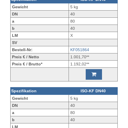
Gewicht
5 kg
DN
40
a
80
b
40
LM
X
SV
Bestell-Nr:
KF051864
Preis € / Netto
1.001,70**
Preis € / Brutto*
1.192,02**
Spezifikation
ISO-KF DN40
Gewicht
5 kg
DN
40
a
80
b
40
LM