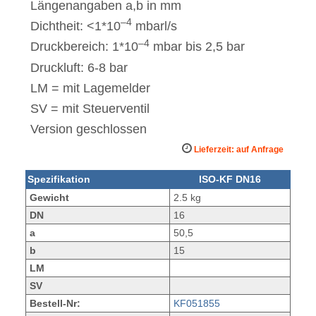
Längenangaben a,b in mm
–4
Dichtheit: <1*10
mbarl/s
–4
Druckbereich: 1*10
mbar bis 2,5 bar
Druckluft: 6-8 bar
LM = mit Lagemelder
SV = mit Steuerventil
Version geschlossen
Lieferzeit: auf Anfrage
Spezifikation
ISO-KF DN16
Gewicht
2.5 kg
DN
16
a
50,5
b
15
LM
SV
Bestell-Nr:
KF051855