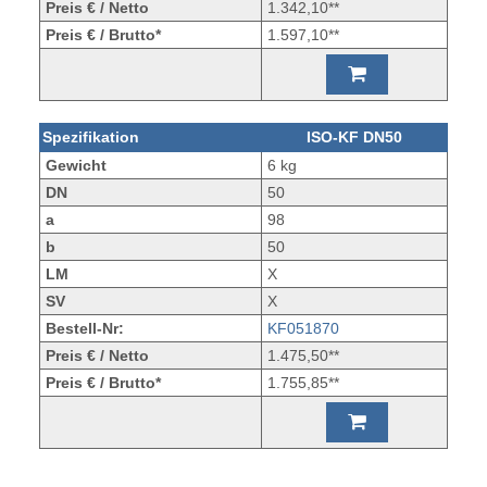
Preis € / Netto
1.342,10**
Preis € / Brutto*
1.597,10**
Spezifikation
ISO-KF DN50
Gewicht
6 kg
DN
50
a
98
b
50
LM
X
SV
X
Bestell-Nr:
KF051870
Preis € / Netto
1.475,50**
Preis € / Brutto*
1.755,85**