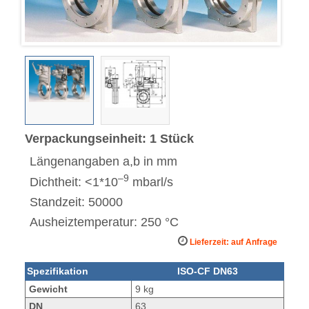
Verpackungseinheit: 1 Stück
Längenangaben a,b in mm
–9
Dichtheit: <1*10
mbarl/s
Standzeit: 50000
Ausheiztemperatur: 250 °C
Lieferzeit: auf Anfrage
Spezifikation
ISO-CF DN63
Gewicht
9 kg
DN
63