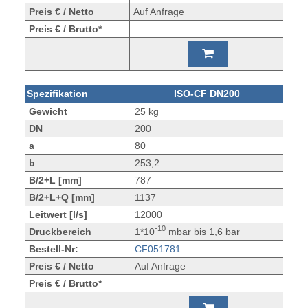
Preis € / Netto
Auf Anfrage
Preis € / Brutto*
Spezifikation
ISO-CF DN200
Gewicht
25 kg
DN
200
a
80
b
253,2
B/2+L [mm]
787
B/2+L+Q [mm]
1137
Leitwert [l/s]
12000
-10
Druckbereich
1*10
mbar bis 1,6 bar
Bestell-Nr:
CF051781
Preis € / Netto
Auf Anfrage
Preis € / Brutto*