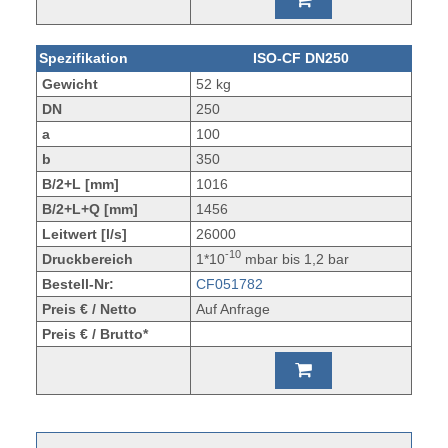
Spezifikation
ISO-CF DN250
Gewicht
52 kg
DN
250
a
100
b
350
B/2+L [mm]
1016
B/2+L+Q [mm]
1456
Leitwert [l/s]
26000
-10
Druckbereich
1*10
mbar bis 1,2 bar
Bestell-Nr:
CF051782
Preis € / Netto
Auf Anfrage
Preis € / Brutto*