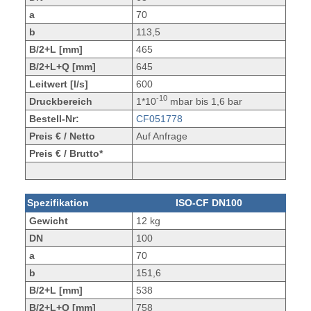
a
70
b
113,5
B/2+L [mm]
465
B/2+L+Q [mm]
645
Leitwert [l/s]
600
-10
Druckbereich
1*10
mbar bis 1,6 bar
Bestell-Nr:
CF051778
Preis € / Netto
Auf Anfrage
Preis € / Brutto*
Spezifikation
ISO-CF DN100
Gewicht
12 kg
DN
100
a
70
b
151,6
B/2+L [mm]
538
B/2+L+Q [mm]
758