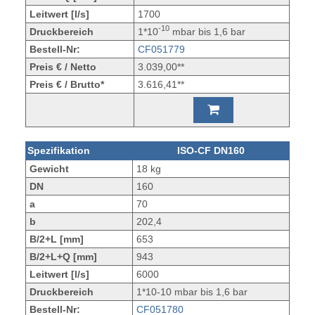
Leitwert [l/s]
1700
-10
Druckbereich
1*10
mbar bis 1,6 bar
Bestell-Nr:
CF051779
Preis € / Netto
3.039,00**
Preis € / Brutto*
3.616,41**
Spezifikation
ISO-CF DN160
Gewicht
18 kg
DN
160
a
70
b
202,4
B/2+L [mm]
653
B/2+L+Q [mm]
943
Leitwert [l/s]
6000
Druckbereich
1*10-10 mbar bis 1,6 bar
Bestell-Nr:
CF051780