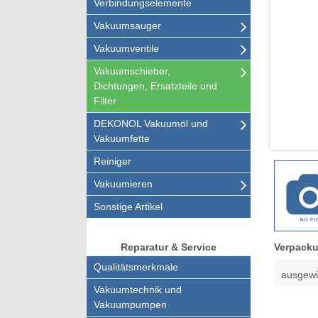
Verbindungselemente
Vakuumsauger
Vakuumventile
Vakuumschieber,
Dichtungen, Ersatzteile und
Filter
DEKONOL Vakuumöl und
Vakuumfette
Reiniger
Vakuumieren
Sonstige Artikel
Verpacku
Reparatur & Service
Qualitätsmerkmale
ausgewi
Vakuumtechnik und
Vakuumpumpen