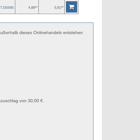
ET160086
4,88**
5,81**
 außerhalb dieses Onlinehandels entstehen
zuschlag von 30,00 €.