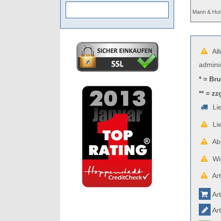
Mann & Hu
All
admini
* = Br
** = zz
Lie
Lie
Abb
Wir
Art
Art
Art