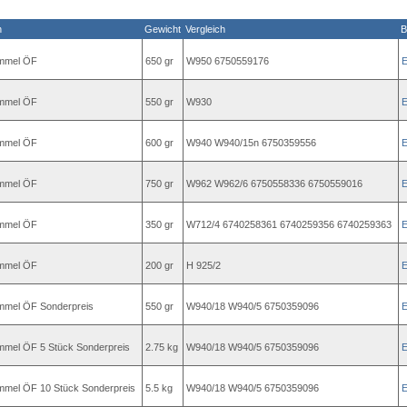
n
Gewicht
Vergleich
B
mmel ÖF
650 gr
W950 6750559176
mmel ÖF
550 gr
W930
mmel ÖF
600 gr
W940 W940/15n 6750359556
mmel ÖF
750 gr
W962 W962/6 6750558336 6750559016
mmel ÖF
350 gr
W712/4 6740258361 6740259356 6740259363
mmel ÖF
200 gr
H 925/2
mel ÖF Sonderpreis
550 gr
W940/18 W940/5 6750359096
mel ÖF 5 Stück Sonderpreis
2.75 kg
W940/18 W940/5 6750359096
mel ÖF 10 Stück Sonderpreis
5.5 kg
W940/18 W940/5 6750359096