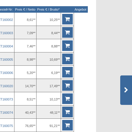
estell-Nr:
Preis € / Netto
Preis € / Brutto*
Angebot
ET160002
8,61**
10,25**
ET160003
7,09**
8,44**
ET160004
7,46**
8,88**
ET160005
8,98**
10,69**
ET160006
5,20**
6,19**
ET160020
14,70**
17,49**
ET160073
8,51**
10,13**
ET160074
40,43**
48,11**
ET160075
76,65**
91,21**