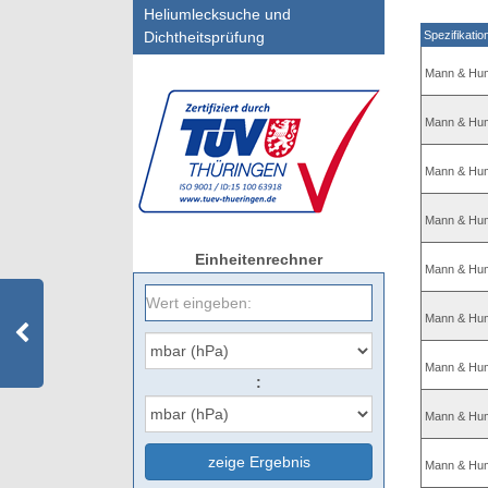
Heliumlecksuche und
Dichtheitsprüfung
Spezifikatio
Mann & Hu
Mann & Hu
Mann & Hu
Mann & Hu
Einheitenrechner
Mann & Hu
Mann & Hu
Mann & Hum
:
Mann & Hum
zeige Ergebnis
Mann & Hum