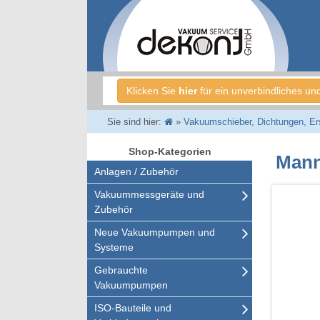
Klicken Sie
hier
für ein unverbindliches un
Sie sind hier:
»
Vakuumschieber, Dichtungen, Ersa
Shop-Kategorien
Mann
Anlagen / Zubehör
Vakuummessgeräte und
Zubehör
Neue Vakuumpumpen und
Systeme
Gebrauchte
Vakuumpumpen
ISO-Bauteile und