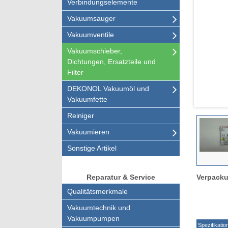
Verbindungselemente
Vakuumsauger
Vakuumventile
Vakuumschieber,
Dichtungen, Ersatzteile und
Filter
DEKONOL Vakuumöl und
Vakuumfette
Reiniger
Vakuumieren
Sonstige Artikel
Verpacku
Reparatur & Service
Qualitätsmerkmale
Vakuumtechnik und
Vakuumpumpen
Spezifikatio