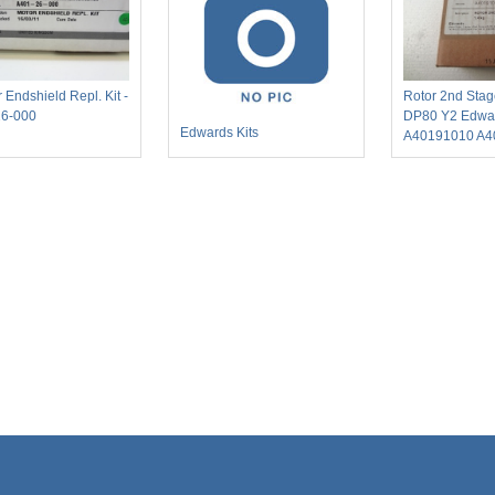
 Endshield Repl. Kit -
Rotor 2nd Sta
26-000
DP80 Y2 Edwa
Edwards Kits
A40191010 A4