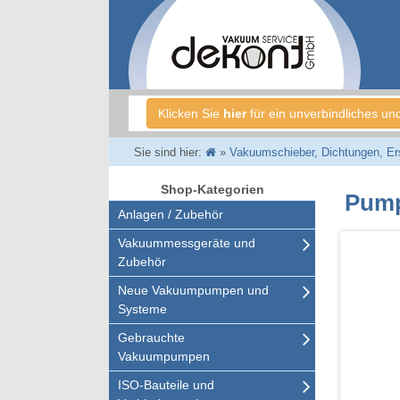
Klicken Sie
hier
für ein unverbindliches un
Sie sind hier:
»
Vakuumschieber, Dichtungen, Ersa
Shop-Kategorien
Pump
Anlagen / Zubehör
Vakuummessgeräte und
Zubehör
Neue Vakuumpumpen und
Systeme
Gebrauchte
Vakuumpumpen
ISO-Bauteile und