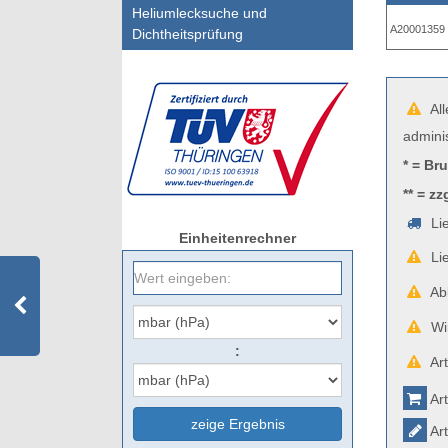
Heliumlecksuche und
A20001359
Dichtheitsprüfung
All
admini
* = Br
** = zz
Lie
Einheitenrechner
Lie
Abb
Wir
:
Art
Art
zeige Ergebnis
Art