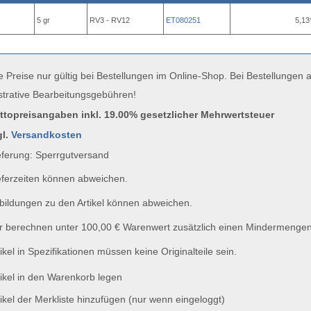
5 gr
RV3 - RV12
ET080251
5,13
e Preise nur gültig bei Bestellungen im Online-Shop. Bei Bestellungen
strative Bearbeitungsgebühren!
uttopreisangaben inkl. 19.00% gesetzlicher Mehrwertsteuer
gl.
Versandkosten
ferung: Sperrgutversand
ferzeiten können abweichen.
ildungen zu den Artikel können abweichen.
 berechnen unter 100,00 € Warenwert zusätzlich einen Mindermengen
ikel in Spezifikationen müssen keine Originalteile sein.
ikel in den Warenkorb legen
ikel der Merkliste hinzufügen (nur wenn eingeloggt)