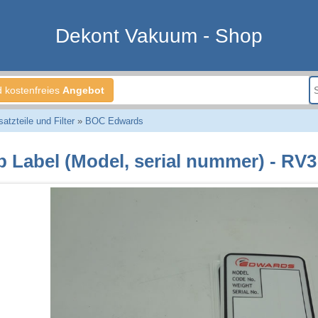
Dekont Vakuum - Shop
d kostenfreies
Angebot
tzteile und Filter
»
BOC Edwards
 Label (Model, serial nummer) - RV3