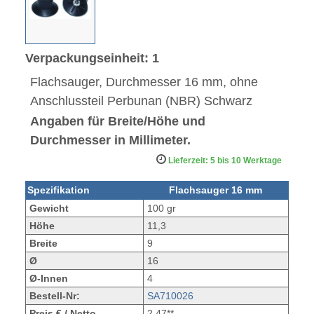
Verpackungseinheit: 1
Flachsauger, Durchmesser 16 mm, ohne
Anschlussteil Perbunan (NBR) Schwarz
Angaben für Breite/Höhe und
Durchmesser in Millimeter.
Lieferzeit: 5 bis 10 Werktage
Spezifikation
Flachsauger 16 mm
Gewicht
100 gr
Höhe
11,3
Breite
9
Ø
16
Ø-Innen
4
Bestell-Nr:
SA710026
Preis € / Netto
2,47**