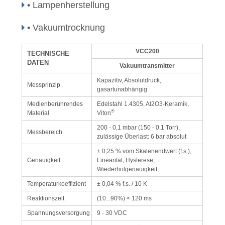
• Lampenherstellung
• Vakuumtrocknung
VCC200
TECHNISCHE
DATEN
Vakuumtransmitter
Kapazitiv, Absolutdruck,
Messprinzip
gasartunabhängig
Medienberührendes
Edelstahl 1.4305, Al2O3-Keramik,
®
Material
Viton
200 - 0,1 mbar (150 - 0,1 Torr),
Messbereich
zulässige Überlast: 6 bar absolut
± 0,25 % vom Skalenendwert (f.s.),
Genauigkeit
Linearität, Hysterese,
Wiederholgenauigkeit
Temperaturkoeffizient
± 0,04 % f.s. / 10 K
Reaktionszeit
(10...90%) < 120 ms
Spannungsversorgung
9 - 30 VDC