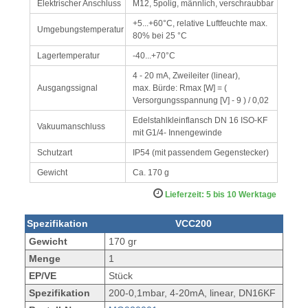
Elektrischer Anschluss
M12, 5polig, männlich, verschraubbar
+5...+60°C, relative Luftfeuchte max.
Umgebungstemperatur
80% bei 25 °C
Lagertemperatur
-40...+70°C
4 - 20 mA, Zweileiter (linear),
Ausgangssignal
max. Bürde: Rmax [W] = (
Versorgungsspannung [V] - 9 ) / 0,02
Edelstahlkleinflansch DN 16 ISO-KF
Vakuumanschluss
mit G1/4- Innengewinde
Schutzart
IP54 (mit passendem Gegenstecker)
Gewicht
Ca. 170 g
Lieferzeit: 5 bis 10 Werktage
Spezifikation
VCC200
Gewicht
170 gr
Menge
1
EP/VE
Stück
Spezifikation
200-0,1mbar, 4-20mA, linear, DN16KF