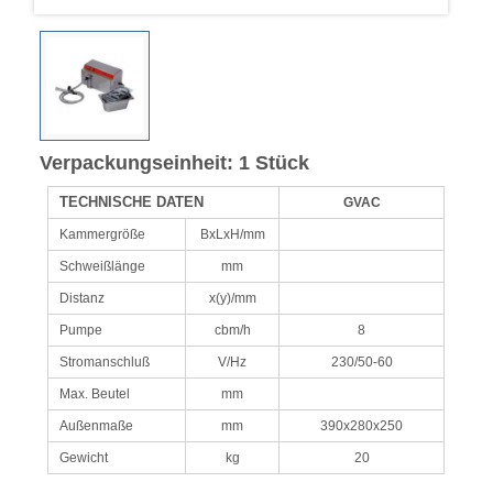
Verpackungseinheit: 1 Stück
TECHNISCHE DATEN
GVAC
Kammergröße
BxLxH/mm
Schweißlänge
mm
Distanz
x(y)/mm
Pumpe
cbm/h
8
Stromanschluß
V/Hz
230/50-60
Max. Beutel
mm
Außenmaße
mm
390x280x250
Gewicht
kg
20