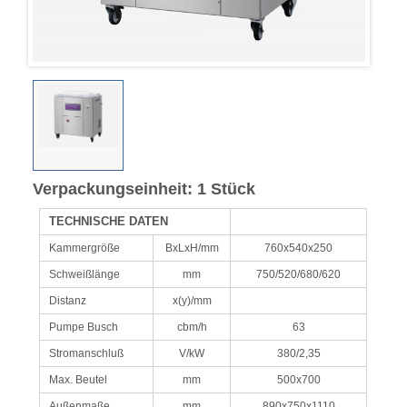
Verpackungseinheit: 1 Stück
TECHNISCHE DATEN
Kammergröße
BxLxH/mm
760x540x250
Schweißlänge
mm
750/520/680/620
Distanz
x(y)/mm
Pumpe Busch
cbm/h
63
Stromanschluß
V/kW
380/2,35
Max. Beutel
mm
500x700
Außenmaße
mm
890x750x1110