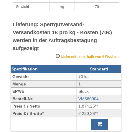
Gewicht
kg
70
Lieferung: Sperrgutversand
-
Versandkosten 1€ pro kg - Kosten (70€)
werden in der Auftragsbestägung
aufgezeigt
Lieferzeit: innerhalb von 4 Wochen
Spezifikation
Standard
Gewicht
70 kg
Menge
1
EP/VE
Stück
Bestell-Nr:
VM360004
Preis € / Netto
1.874,25**
Preis € / Brutto*
2.230,36**