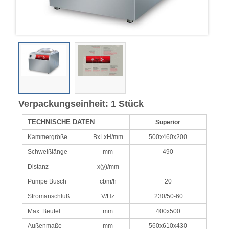
Verpackungseinheit: 1 Stück
TECHNISCHE DATEN
Superior
Kammergröße
BxLxH/mm
500x460x200
Schweißlänge
mm
490
Distanz
x(y)/mm
Pumpe Busch
cbm/h
20
Stromanschluß
V/Hz
230/50-60
Max. Beutel
mm
400x500
Außenmaße
mm
560x610x430