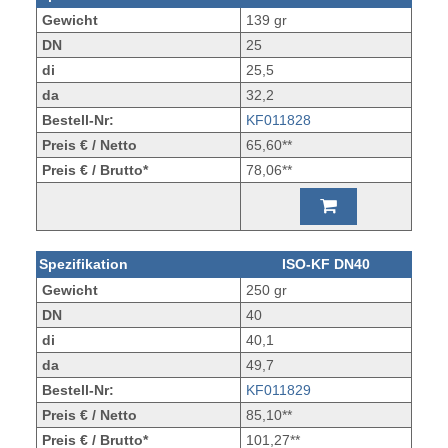
Gewicht
139 gr
DN
25
di
25,5
da
32,2
Bestell-Nr:
KF011828
Preis € / Netto
65,60**
Preis € / Brutto*
78,06**
Spezifikation
ISO-KF DN40
Gewicht
250 gr
DN
40
di
40,1
da
49,7
Bestell-Nr:
KF011829
Preis € / Netto
85,10**
Preis € / Brutto*
101,27**