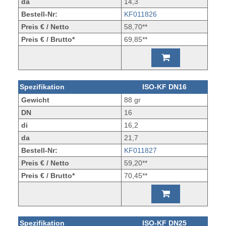
da
14,3
Bestell-Nr:
KF011826
Preis € / Netto
58,70**
Preis € / Brutto*
69,85**
Spezifikation
ISO-KF DN16
Gewicht
88 gr
DN
16
di
16,2
da
21,7
Bestell-Nr:
KF011827
Preis € / Netto
59,20**
Preis € / Brutto*
70,45**
Spezifikation
ISO-KF DN25