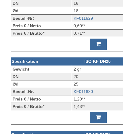
DN
16
Ød
18
Bestell-Nr:
KF011629
Preis € / Netto
0,60**
Preis € / Brutto*
0,71**
Spezifikation
ISO-KF DN20
Gewicht
2 gr
DN
20
Ød
25
Bestell-Nr:
KF011630
Preis € / Netto
1,20**
Preis € / Brutto*
1,43**