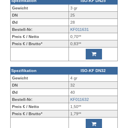
Spezifikation
ISO-KF DN25
Gewicht
3 gr
DN
25
Ød
28
Bestell-Nr:
KF011631
Preis € / Netto
0,70**
Preis € / Brutto*
0,83**
Spezifikation
ISO-KF DN32
Gewicht
4 gr
DN
32
Ød
40
Bestell-Nr:
KF011632
Preis € / Netto
1,50**
Preis € / Brutto*
1,79**