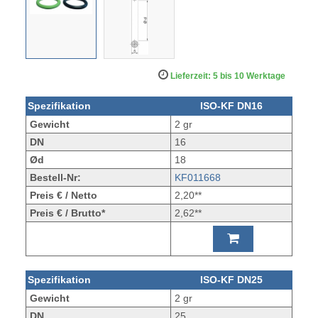
Lieferzeit: 5 bis 10 Werktage
Spezifikation
ISO-KF DN16
Gewicht
2 gr
DN
16
Ød
18
Bestell-Nr:
KF011668
Preis € / Netto
2,20**
Preis € / Brutto*
2,62**
Spezifikation
ISO-KF DN25
Gewicht
2 gr
DN
25