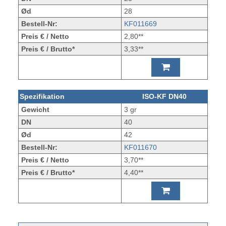
Ød
28
Bestell-Nr:
KF011669
Preis € / Netto
2,80**
Preis € / Brutto*
3,33**
Spezifikation
ISO-KF DN40
Gewicht
3 gr
DN
40
Ød
42
Bestell-Nr:
KF011670
Preis € / Netto
3,70**
Preis € / Brutto*
4,40**