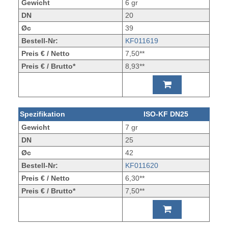
Gewicht
6 gr
DN
20
Øc
39
Bestell-Nr:
KF011619
Preis € / Netto
7,50**
Preis € / Brutto*
8,93**
Spezifikation
ISO-KF DN25
Gewicht
7 gr
DN
25
Øc
42
Bestell-Nr:
KF011620
Preis € / Netto
6,30**
Preis € / Brutto*
7,50**