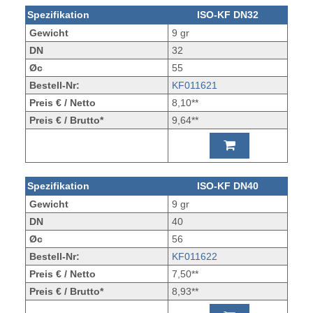
Spezifikation
ISO-KF DN32
Gewicht
9 gr
DN
32
Øc
55
Bestell-Nr:
KF011621
Preis € / Netto
8,10**
Preis € / Brutto*
9,64**
Spezifikation
ISO-KF DN40
Gewicht
9 gr
DN
40
Øc
56
Bestell-Nr:
KF011622
Preis € / Netto
7,50**
Preis € / Brutto*
8,93**