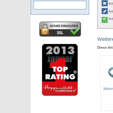
Art
Art
Art
Weitere
Diese Art
Stützr