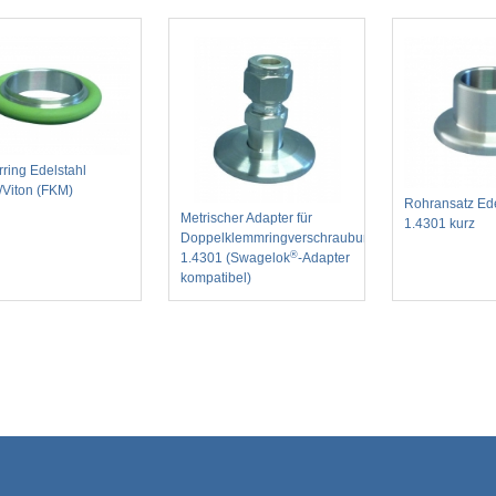
rring Edelstahl
/Viton (FKM)
Rohransatz Ede
Metrischer Adapter für
1.4301 kurz
Doppelklemmringverschraubung
®
1.4301 (Swagelok
-Adapter
kompatibel)