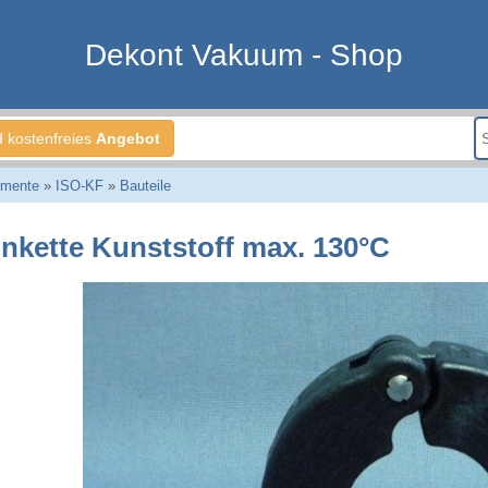
Dekont Vakuum - Shop
d kostenfreies
Angebot
emente
»
ISO-KF
»
Bauteile
nkette Kunststoff max. 130°C