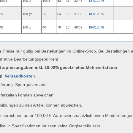
10/16
100 gr
10/16
52
16
23/48
KF012074
25
100 gr
25
64
18
31/55
KF012075
40
100 gr
40
78
18
46/59
KF012076
e Preise nur gültig bei Bestellungen im Online-Shop. Bei Bestellungen
strative Bearbeitungsgebühren!
uttopreisangaben inkl. 19.00% gesetzlicher Mehrwertsteuer
gl.
Versandkosten
ferung: Sperrgutversand
ferzeiten können abweichen.
ildungen zu den Artikel können abweichen.
 berechnen unter 100,00 € Warenwert zusätzlich einen Mindermengen
ikel in Spezifikationen müssen keine Originalteile sein.