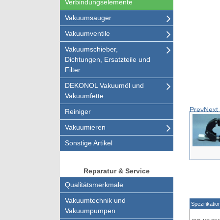
Verbindungselemente
Vakuumsauger
Vakuumventile
Vakuumschieber,
Dichtungen, Ersatzteile und
Filter
DEKONOL Vakuumöl und
Vakuumfette
Prev
Next
Reiniger
Vakuumieren
Sonstige Artikel
Reparatur & Service
Qualitätsmerkmale
Vakuumtechnik und
Spezifikatio
Vakuumpumpen