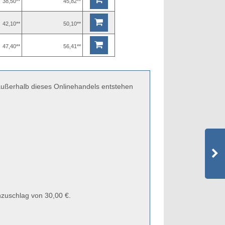
38,50**
45,82**
42,10**
50,10**
47,40**
56,41**
 außerhalb dieses Onlinehandels entstehen
zuschlag von 30,00 €.