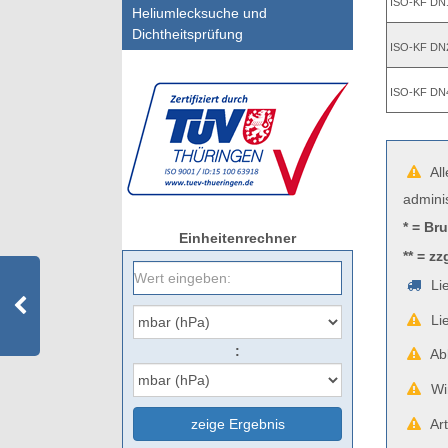
ISO-KF DN
Heliumlecksuche und
Dichtheitsprüfung
ISO-KF DN
ISO-KF DN
All
admini
* = Br
Einheitenrechner
** = zz
Lie
Lie
:
Abb
Wir
zeige Ergebnis
Art