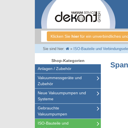
Klicken Sie
hier
für ein unverbindliches un
Sie sind hier:
»
ISO-Bauteile und Verbindungsel
Shop-Kategorien
Span
Anlagen / Zubehör
Vakuummessgeräte und
Zubehör
Neue Vakuumpumpen und
Systeme
Gebrauchte
Vakuumpumpen
ISO-Bauteile und