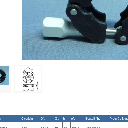
n
Gewicht
DN
Øa
b
c/d
Bestell-Nr:
Preis € / Net