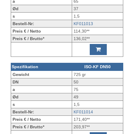
a
65
Ød
37
s
1,5
Bestell-Nr:
KF011013
Preis € / Netto
114,30**
Preis € / Brutto*
136,02**
Spezifikation
ISO-KF DN50
Gewicht
725 gr
DN
50
a
75
Ød
49
s
1,5
Bestell-Nr:
KF011014
Preis € / Netto
171,40**
Preis € / Brutto*
203,97**