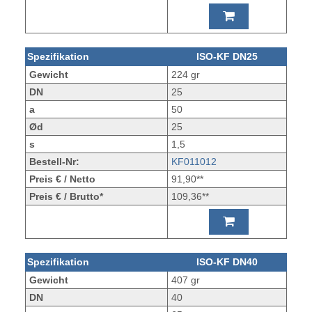
Spezifikation
ISO-KF DN25
Gewicht
224 gr
DN
25
a
50
Ød
25
s
1,5
Bestell-Nr:
KF011012
Preis € / Netto
91,90**
Preis € / Brutto*
109,36**
Spezifikation
ISO-KF DN40
Gewicht
407 gr
DN
40