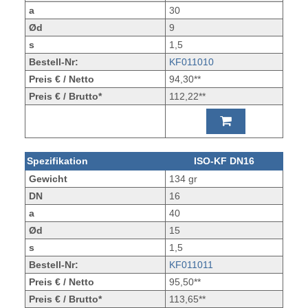
a
30
Ød
9
s
1,5
Bestell-Nr:
KF011010
Preis € / Netto
94,30**
Preis € / Brutto*
112,22**
Spezifikation
ISO-KF DN16
Gewicht
134 gr
DN
16
a
40
Ød
15
s
1,5
Bestell-Nr:
KF011011
Preis € / Netto
95,50**
Preis € / Brutto*
113,65**