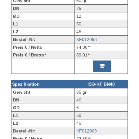
Gewicht
60 gr
DN
25
ØD
12
L1
50
L2
45
Bestell-Nr:
KF012068
Preis € / Netto
74,80**
Preis € / Brutto*
89,01**
Spezifikation
ISO-KF DN40
Gewicht
85 gr
DN
40
ØD
6
L1
50
L2
45
Bestell-Nr:
KF012069
Preis € / Netto
72,50**