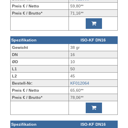
Preis € / Netto
59,80**
Preis € / Brutto*
71,16**
Spezifikation
ISO-KF DN16
Gewicht
38 gr
DN
16
ØD
10
L1
50
L2
45
Bestell-Nr:
KF012064
Preis € / Netto
65,60**
Preis € / Brutto*
78,06**
Spezifikation
ISO-KF DN16