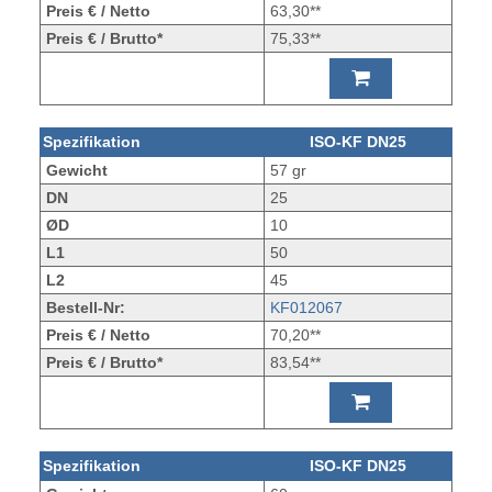
Preis € / Netto
63,30**
Preis € / Brutto*
75,33**
Spezifikation
ISO-KF DN25
Gewicht
57 gr
DN
25
ØD
10
L1
50
L2
45
Bestell-Nr:
KF012067
Preis € / Netto
70,20**
Preis € / Brutto*
83,54**
Spezifikation
ISO-KF DN25