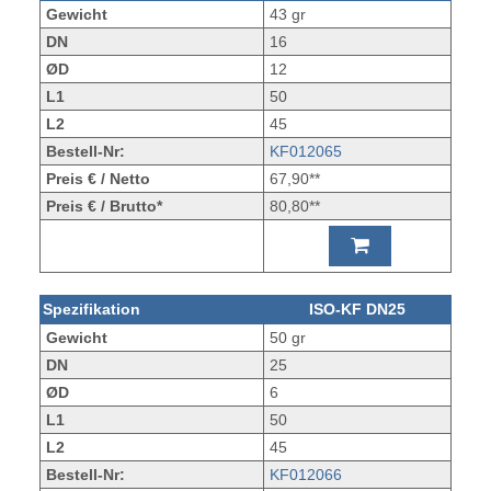
Gewicht
43 gr
DN
16
ØD
12
L1
50
L2
45
Bestell-Nr:
KF012065
Preis € / Netto
67,90**
Preis € / Brutto*
80,80**
Spezifikation
ISO-KF DN25
Gewicht
50 gr
DN
25
ØD
6
L1
50
L2
45
Bestell-Nr:
KF012066