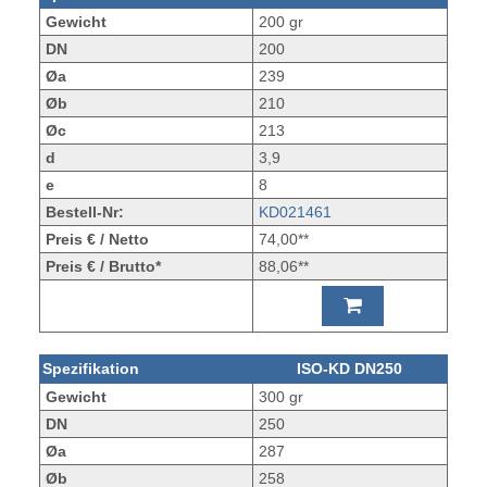
Gewicht
200 gr
DN
200
Øa
239
Øb
210
Øc
213
d
3,9
e
8
Bestell-Nr:
KD021461
Preis € / Netto
74,00**
Preis € / Brutto*
88,06**
Spezifikation
ISO-KD DN250
Gewicht
300 gr
DN
250
Øa
287
Øb
258