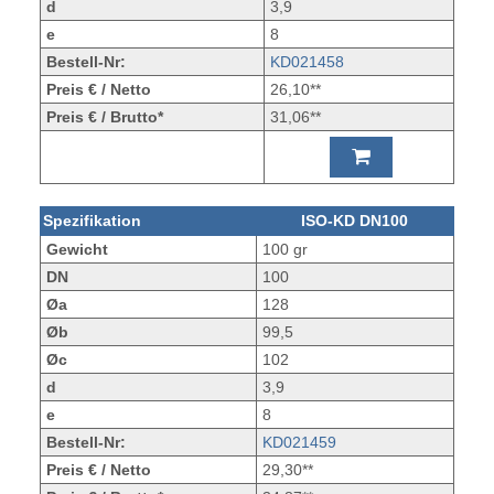
d
3,9
e
8
Bestell-Nr:
KD021458
Preis € / Netto
26,10**
Preis € / Brutto*
31,06**
Spezifikation
ISO-KD DN100
Gewicht
100 gr
DN
100
Øa
128
Øb
99,5
Øc
102
d
3,9
e
8
Bestell-Nr:
KD021459
Preis € / Netto
29,30**