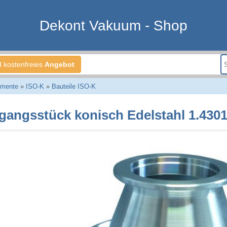
Dekont Vakuum - Shop
d kostenfreies
Angebot
emente
»
ISO-K
»
Bauteile ISO-K
gangsstück konisch Edelstahl 1.430