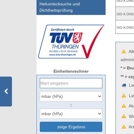
ISO-K DN6
Heliumlecksuche und
Dichtheitsprüfung
ISO-K DN6
ISO-K DN6
All
admini
* = Br
Einheitenrechner
** = zz
Lie
Lie
:
Abb
Wir
zeige Ergebnis
Art