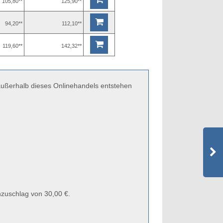
105,80**
125,90**
94,20**
112,10**
119,60**
142,32**
 außerhalb dieses Onlinehandels entstehen
zuschlag von 30,00 €.