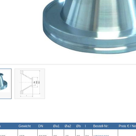
n
Gewicht
DN
Øa1
Øa2
Øb
l
Bestell-Nr:
Preis € / Ne