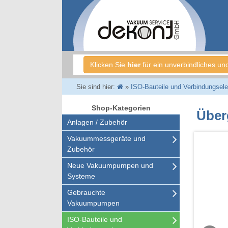
Klicken Sie
hier
für ein unverbindliches un
Sie sind hier:
»
ISO-Bauteile und Verbindungsel
Shop-Kategorien
Über
Anlagen / Zubehör
Vakuummessgeräte und
Zubehör
Neue Vakuumpumpen und
Systeme
Gebrauchte
Vakuumpumpen
ISO-Bauteile und