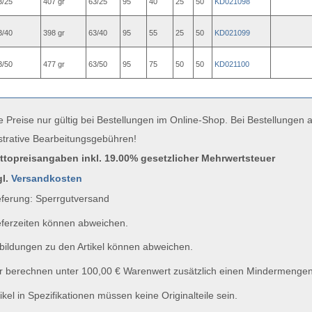
3/25
407 gr
63/25
95
40
25
50
KD021098
3/40
398 gr
63/40
95
55
25
50
KD021099
3/50
477 gr
63/50
95
75
50
50
KD021100
e Preise nur gültig bei Bestellungen im Online-Shop. Bei Bestellungen
strative Bearbeitungsgebühren!
uttopreisangaben inkl. 19.00% gesetzlicher Mehrwertsteuer
gl.
Versandkosten
ferung: Sperrgutversand
ferzeiten können abweichen.
ildungen zu den Artikel können abweichen.
 berechnen unter 100,00 € Warenwert zusätzlich einen Mindermengen
ikel in Spezifikationen müssen keine Originalteile sein.