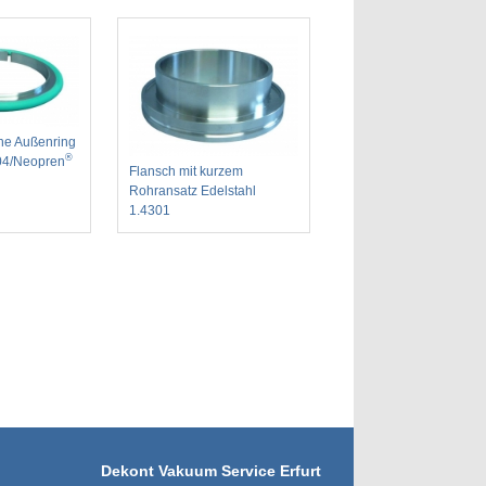
hne Außenring
®
404/Neopren
Flansch mit kurzem
Rohransatz Edelstahl
1.4301
Dekont Vakuum Service Erfurt