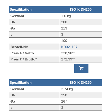
Spezifikation
ISO-K DN200
Gewicht
1.6 kg
DN
200
Øa
213
b
3
l
100
Bestell-Nr:
KD021197
Preis € / Netto
228,90**
Preis € / Brutto*
272,39**
Spezifikation
ISO-K DN250
Gewicht
2.74 kg
DN
250
Øa
267
b
3