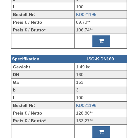
l
100
Bestell-Nr:
KD021195
Preis € / Netto
89,70**
Preis € / Brutto*
106,74**
Spezifikation
ISO-K DN160
Gewicht
1.49 kg
DN
160
Øa
153
b
3
l
100
Bestell-Nr:
KD021196
Preis € / Netto
128,80**
Preis € / Brutto*
153,27**