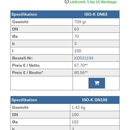
Lieferzeit: 5 bis 10 Werktage
Spezifikation
ISO-K DN63
Gewicht
709 gr
DN
63
Øa
70
b
3
l
100
Bestell-Nr:
KD021194
Preis € / Netto
67,70**
Preis € / Brutto*
80,56**
Spezifikation
ISO-K DN100
Gewicht
1.42 kg
DN
100
Øa
102
b
3