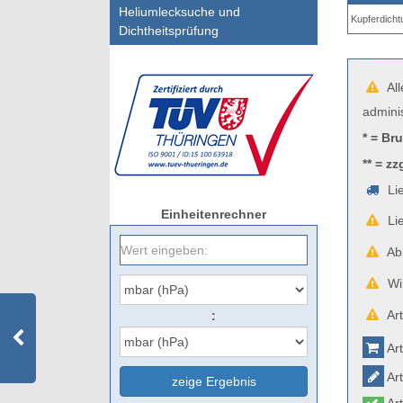
Heliumlecksuche und
Kupferdich
Dichtheitsprüfung
All
admini
* = Br
** = zz
Lie
Einheitenrechner
Lie
Abb
Wir
Art
:
Art
Art
zeige Ergebnis
Art