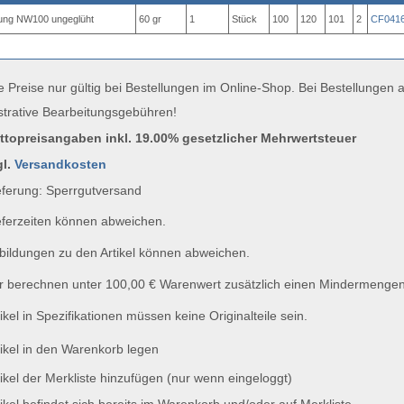
tung NW100 ungeglüht
60 gr
1
Stück
100
120
101
2
CF041
e Preise nur gültig bei Bestellungen im Online-Shop. Bei Bestellungen
strative Bearbeitungsgebühren!
uttopreisangaben inkl. 19.00% gesetzlicher Mehrwertsteuer
gl.
Versandkosten
ferung: Sperrgutversand
ferzeiten können abweichen.
ildungen zu den Artikel können abweichen.
 berechnen unter 100,00 € Warenwert zusätzlich einen Mindermengen
ikel in Spezifikationen müssen keine Originalteile sein.
ikel in den Warenkorb legen
ikel der Merkliste hinzufügen (nur wenn eingeloggt)
ikel befindet sich bereits im Warenkorb und/oder auf Merkliste