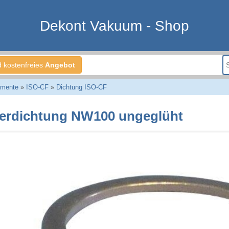
Dekont Vakuum - Shop
d kostenfreies
Angebot
emente
»
ISO-CF
»
Dichtung ISO-CF
erdichtung NW100 ungeglüht