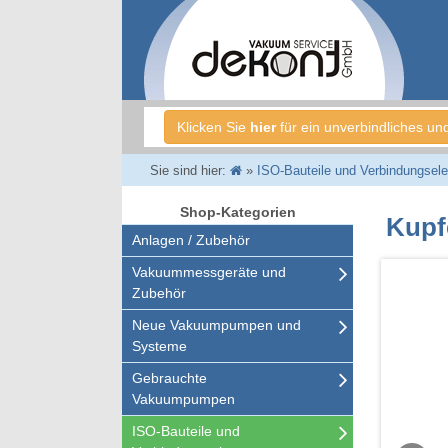
Klicken Sie
hier
für ein unverbindliches un
Sie sind hier:
»
ISO-Bauteile und Verbindungsel
Shop-Kategorien
Kupf
Anlagen / Zubehör
Vakuummessgeräte und
Zubehör
Neue Vakuumpumpen und
Systeme
Gebrauchte
Vakuumpumpen
ISO-Bauteile und