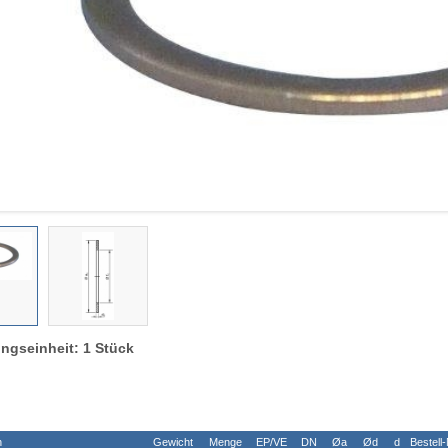
ngseinheit: 1 Stück
n
Gewicht
Menge
EP/VE
DN
Øa
Ød
d
Bestell-