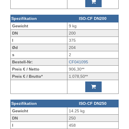
Spezifikation
ISO-CF DN200
Gewicht
9 kg
DN
200
l
375
Ød
204
s
2
Bestell-Nr:
CF041095
Preis € / Netto
906,30**
Preis € / Brutto*
1.078,50**
Spezifikation
ISO-CF DN250
Gewicht
14.25 kg
DN
250
l
458