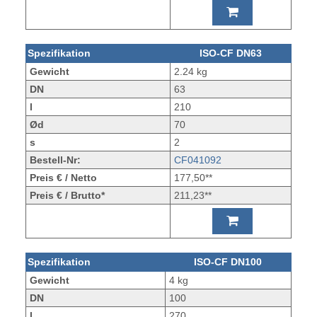
Spezifikation
ISO-CF DN63
Gewicht
2.24 kg
DN
63
l
210
Ød
70
s
2
Bestell-Nr:
CF041092
Preis € / Netto
177,50**
Preis € / Brutto*
211,23**
Spezifikation
ISO-CF DN100
Gewicht
4 kg
DN
100
l
270