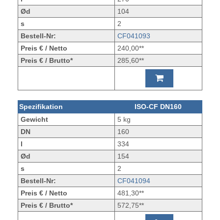
Ød
104
s
2
Bestell-Nr:
CF041093
Preis € / Netto
240,00**
Preis € / Brutto*
285,60**
Spezifikation
ISO-CF DN160
Gewicht
5 kg
DN
160
l
334
Ød
154
s
2
Bestell-Nr:
CF041094
Preis € / Netto
481,30**
Preis € / Brutto*
572,75**