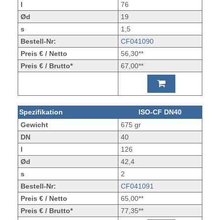
l
76
Ød
19
s
1,5
Bestell-Nr:
CF041090
Preis € / Netto
56,30**
Preis € / Brutto*
67,00**
Spezifikation
ISO-CF DN40
Gewicht
675 gr
DN
40
l
126
Ød
42,4
s
2
Bestell-Nr:
CF041091
Preis € / Netto
65,00**
Preis € / Brutto*
77,35**