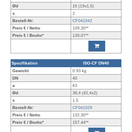
Ød
16 (19x1,5)
s
2
Bestell-Nr:
CF041042
Preis € / Netto
109,30**
Preis € / Brutto*
130,07**
Spezifikation
ISO-CF DN40
Gewicht
0.93 kg
DN
40
a
63
Ød
38,4 (42,4x2)
s
1,5
Bestell-Nr:
CF041029
Preis € / Netto
132,30**
Preis € / Brutto*
157,44**