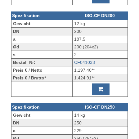
Spezifikation
ISO-CF DN200
Gewicht
12 kg
DN
200
a
187,5
Ød
200 (204x2)
s
2
Bestell-Nr:
CF041033
Preis € / Netto
1.197,40**
Preis € / Brutto*
1.424,91**
Spezifikation
ISO-CF DN250
Gewicht
14 kg
DN
250
a
229
Ød
250 (254x2)