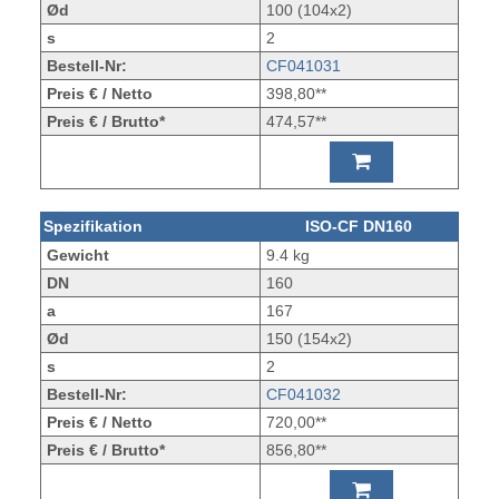
Ød
100 (104x2)
s
2
Bestell-Nr:
CF041031
Preis € / Netto
398,80**
Preis € / Brutto*
474,57**
Spezifikation
ISO-CF DN160
Gewicht
9.4 kg
DN
160
a
167
Ød
150 (154x2)
s
2
Bestell-Nr:
CF041032
Preis € / Netto
720,00**
Preis € / Brutto*
856,80**