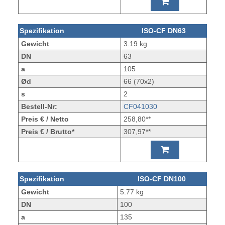
Spezifikation
ISO-CF DN63
Gewicht
3.19 kg
DN
63
a
105
Ød
66 (70x2)
s
2
Bestell-Nr:
CF041030
Preis € / Netto
258,80**
Preis € / Brutto*
307,97**
Spezifikation
ISO-CF DN100
Gewicht
5.77 kg
DN
100
a
135