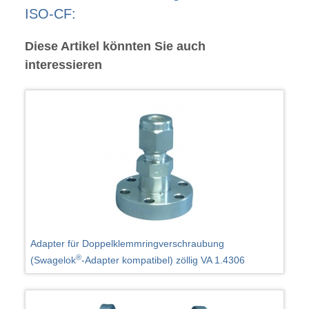
ISO-CF:
Diese Artikel könnten Sie auch
interessieren
Adapter für Doppelklemmringverschraubung
®
(Swagelok
-Adapter kompatibel) zöllig VA 1.4306