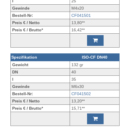
l
25
Gewinde
M4x20
Bestell-Nr:
CF041501
Preis € / Netto
13,80**
Preis € / Brutto*
16,42**
Spezifikation
ISO-CF DN40
Gewicht
132 gr
DN
40
l
35
Gewinde
M6x30
Bestell-Nr:
CF041502
Preis € / Netto
13,20**
Preis € / Brutto*
15,71**