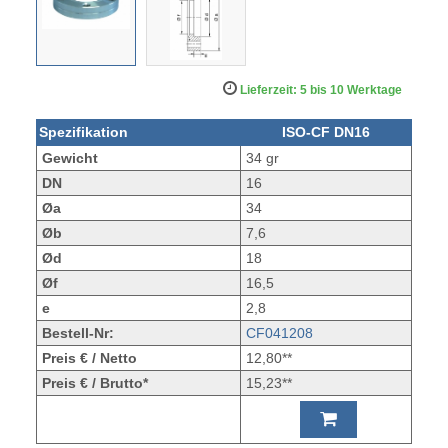
Lieferzeit: 5 bis 10 Werktage
Spezifikation
ISO-CF DN16
Gewicht
34 gr
DN
16
Øa
34
Øb
7,6
Ød
18
Øf
16,5
e
2,8
Bestell-Nr:
CF041208
Preis € / Netto
12,80**
Preis € / Brutto*
15,23**