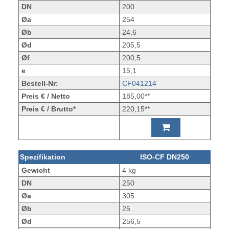
DN
200
Øa
254
Øb
24,6
Ød
205,5
Øf
200,5
e
15,1
Bestell-Nr:
CF041214
Preis € / Netto
185,00**
Preis € / Brutto*
220,15**
Spezifikation
ISO-CF DN250
Gewicht
4 kg
DN
250
Øa
305
Øb
25
Ød
256,5