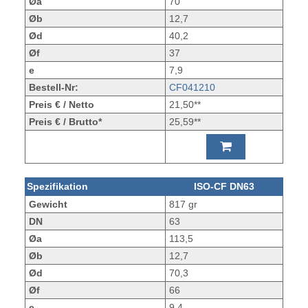
Øa
70
Øb
12,7
Ød
40,2
Øf
37
e
7,9
Bestell-Nr:
CF041210
Preis € / Netto
21,50**
Preis € / Brutto*
25,59**
Spezifikation
ISO-CF DN63
Gewicht
817 gr
DN
63
Øa
113,5
Øb
12,7
Ød
70,3
Øf
66
e
9,4