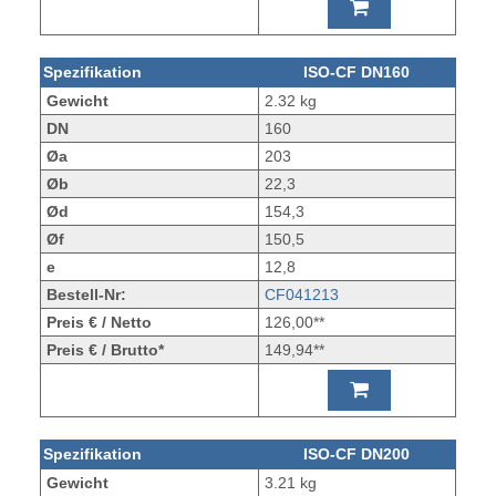
Spezifikation
ISO-CF DN160
Gewicht
2.32 kg
DN
160
Øa
203
Øb
22,3
Ød
154,3
Øf
150,5
e
12,8
Bestell-Nr:
CF041213
Preis € / Netto
126,00**
Preis € / Brutto*
149,94**
Spezifikation
ISO-CF DN200
Gewicht
3.21 kg