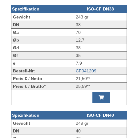
Spezifikation
ISO-CF DN38
Gewicht
243 gr
DN
38
Øa
70
Øb
12,7
Ød
38
Øf
35
e
7,9
Bestell-Nr:
CF041209
Preis € / Netto
21,50**
Preis € / Brutto*
25,59**
Spezifikation
ISO-CF DN40
Gewicht
249 gr
DN
40