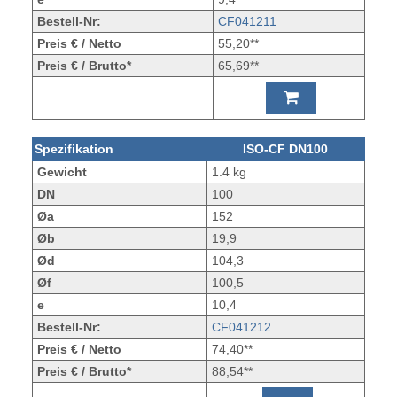
Bestell-Nr:
CF041211
Preis € / Netto
55,20**
Preis € / Brutto*
65,69**
Spezifikation
ISO-CF DN100
Gewicht
1.4 kg
DN
100
Øa
152
Øb
19,9
Ød
104,3
Øf
100,5
e
10,4
Bestell-Nr:
CF041212
Preis € / Netto
74,40**
Preis € / Brutto*
88,54**