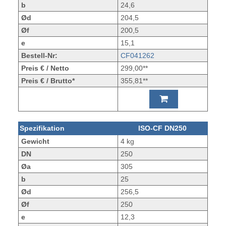
b
24,6
Ød
204,5
Øf
200,5
e
15,1
Bestell-Nr:
CF041262
Preis € / Netto
299,00**
Preis € / Brutto*
355,81**
Spezifikation
ISO-CF DN250
Gewicht
4 kg
DN
250
Øa
305
b
25
Ød
256,5
Øf
250
e
12,3