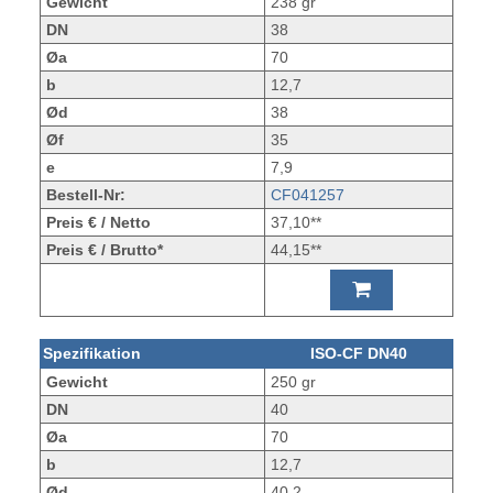
Gewicht
238 gr
DN
38
Øa
70
b
12,7
Ød
38
Øf
35
e
7,9
Bestell-Nr:
CF041257
Preis € / Netto
37,10**
Preis € / Brutto*
44,15**
Spezifikation
ISO-CF DN40
Gewicht
250 gr
DN
40
Øa
70
b
12,7
Ød
40,2