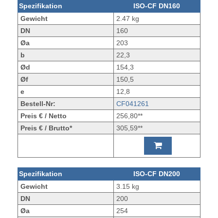
Spezifikation
ISO-CF DN160
Gewicht
2.47 kg
DN
160
Øa
203
b
22,3
Ød
154,3
Øf
150,5
e
12,8
Bestell-Nr:
CF041261
Preis € / Netto
256,80**
Preis € / Brutto*
305,59**
Spezifikation
ISO-CF DN200
Gewicht
3.15 kg
DN
200
Øa
254