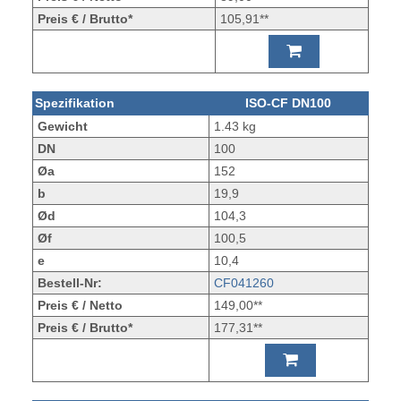
Preis € / Brutto*
105,91**
Spezifikation
ISO-CF DN100
Gewicht
1.43 kg
DN
100
Øa
152
b
19,9
Ød
104,3
Øf
100,5
e
10,4
Bestell-Nr:
CF041260
Preis € / Netto
149,00**
Preis € / Brutto*
177,31**