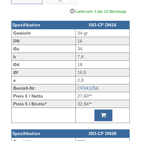
Lieferzeit: 5 bis 10 Werktage
Spezifikation
ISO-CF DN16
Gewicht
34 gr
DN
16
Øa
34
b
7,6
Ød
18
Øf
16,5
e
2,8
Bestell-Nr:
CF041256
Preis € / Netto
27,60**
Preis € / Brutto*
32,84**
Spezifikation
ISO-CF DN38