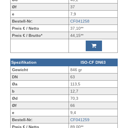
Øf
37
e
7,9
Bestell-Nr:
CF041258
Preis € / Netto
37,10**
Preis € / Brutto*
44,15**
Spezifikation
ISO-CF DN63
Gewicht
846 gr
DN
63
Øa
113,5
b
12,7
Ød
70,3
Øf
66
e
9,4
Bestell-Nr:
CF041259
Preis € / Netto
89,00**