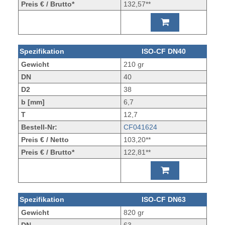
Preis € / Brutto*
132,57**
Spezifikation
ISO-CF DN40
Gewicht
210 gr
DN
40
D2
38
b [mm]
6,7
T
12,7
Bestell-Nr:
CF041624
Preis € / Netto
103,20**
Preis € / Brutto*
122,81**
Spezifikation
ISO-CF DN63
Gewicht
820 gr
DN
63