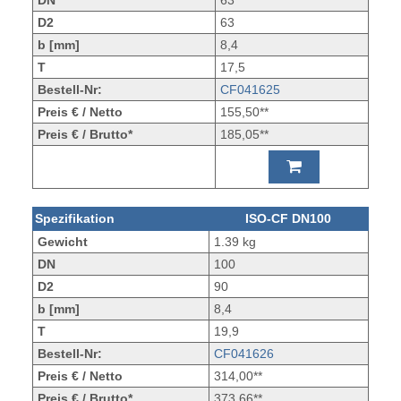
D2
63
b [mm]
8,4
T
17,5
Bestell-Nr:
CF041625
Preis € / Netto
155,50**
Preis € / Brutto*
185,05**
Spezifikation
ISO-CF DN100
Gewicht
1.39 kg
DN
100
D2
90
b [mm]
8,4
T
19,9
Bestell-Nr:
CF041626
Preis € / Netto
314,00**
Preis € / Brutto*
373,66**