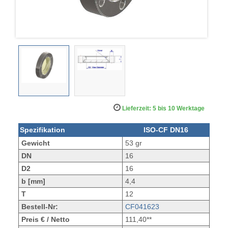
Lieferzeit: 5 bis 10 Werktage
Spezifikation
ISO-CF DN16
Gewicht
53 gr
DN
16
D2
16
b [mm]
4,4
T
12
Bestell-Nr:
CF041623
Preis € / Netto
111,40**