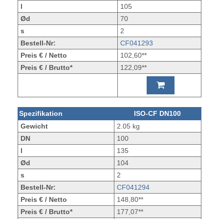
l
105
Ød
70
s
2
Bestell-Nr:
CF041293
Preis € / Netto
102,60**
Preis € / Brutto*
122,09**
Spezifikation
ISO-CF DN100
Gewicht
2.05 kg
DN
100
l
135
Ød
104
s
2
Bestell-Nr:
CF041294
Preis € / Netto
148,80**
Preis € / Brutto*
177,07**