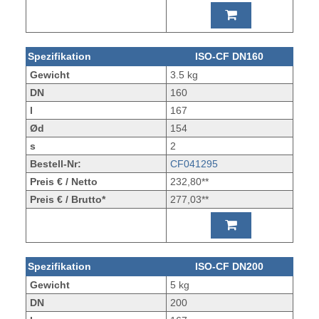
Spezifikation
ISO-CF DN160
Gewicht
3.5 kg
DN
160
l
167
Ød
154
s
2
Bestell-Nr:
CF041295
Preis € / Netto
232,80**
Preis € / Brutto*
277,03**
Spezifikation
ISO-CF DN200
Gewicht
5 kg
DN
200