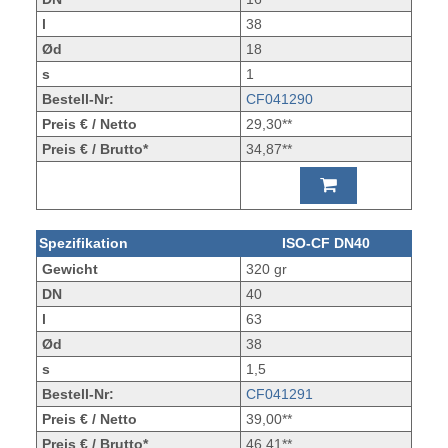
l
38
Ød
18
s
1
Bestell-Nr:
CF041290
Preis € / Netto
29,30**
Preis € / Brutto*
34,87**
Spezifikation
ISO-CF DN40
Gewicht
320 gr
DN
40
l
63
Ød
38
s
1,5
Bestell-Nr:
CF041291
Preis € / Netto
39,00**
Preis € / Brutto*
46,41**