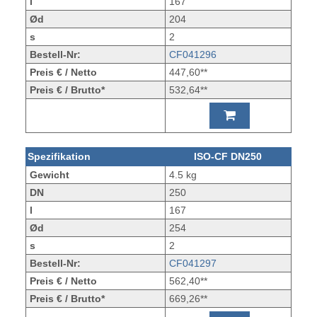
l
167
Ød
204
s
2
Bestell-Nr:
CF041296
Preis € / Netto
447,60**
Preis € / Brutto*
532,64**
Spezifikation
ISO-CF DN250
Gewicht
4.5 kg
DN
250
l
167
Ød
254
s
2
Bestell-Nr:
CF041297
Preis € / Netto
562,40**
Preis € / Brutto*
669,26**