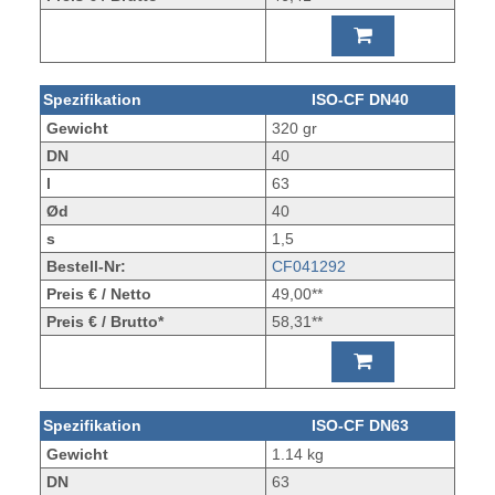
Spezifikation
ISO-CF DN40
Gewicht
320 gr
DN
40
l
63
Ød
40
s
1,5
Bestell-Nr:
CF041292
Preis € / Netto
49,00**
Preis € / Brutto*
58,31**
Spezifikation
ISO-CF DN63
Gewicht
1.14 kg
DN
63