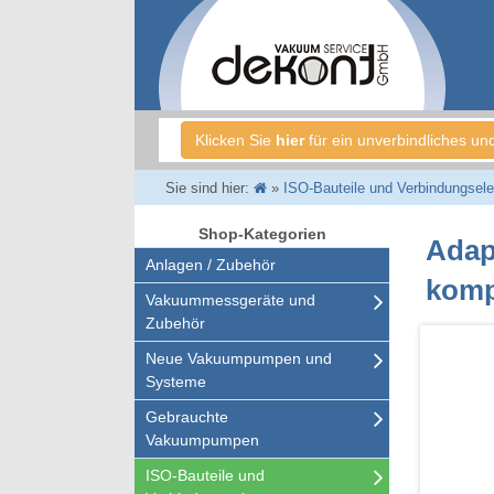
Klicken Sie
hier
für ein unverbindliches un
Sie sind hier:
»
ISO-Bauteile und Verbindungsel
Shop-Kategorien
Adap
Anlagen / Zubehör
komp
Vakuummessgeräte und
Zubehör
Neue Vakuumpumpen und
Systeme
Gebrauchte
Vakuumpumpen
ISO-Bauteile und