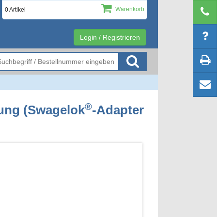
Warenkorb
0 Artikel
Login / Registrieren
®
ung (Swagelok
-Adapter