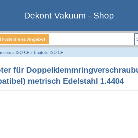
Dekont Vakuum - Shop
d kostenfreies
Angebot
emente
»
ISO-CF
»
Bauteile ISO-CF
ter für Doppelklemmringverschraub
atibel) metrisch Edelstahl 1.4404