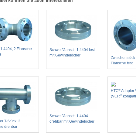
ikel könnten Sie auch interessieren
 1.4404, 2 Flansche
Schweißflansch 1.4404 fest
r
mit Gewindelöcher
Zwischenstück
Flansche fest
®
HTC
Adapter 
®
(VCR
kompati
Schweißflansch 1.4404
er T-Stück, 2
drehbar mit Gewindelöcher
he drehbar