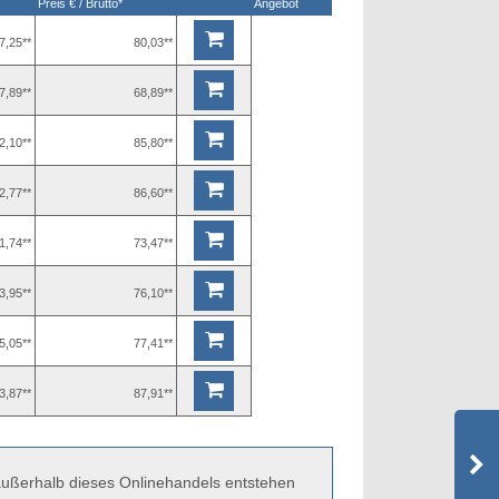
Preis € / Brutto*
Angebot
7,25**
80,03**
7,89**
68,89**
2,10**
85,80**
2,77**
86,60**
1,74**
73,47**
3,95**
76,10**
5,05**
77,41**
3,87**
87,91**
 außerhalb dieses Onlinehandels entstehen