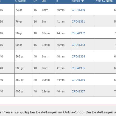
n
Gewicht
DN
ØA
b
Bestell-Nr:
Preis € / Netto
16
73 gr
16
6mm
40mm
CF041330
6
16
76 gr
16
8mm
41mm
CF041331
5
16
90 gr
16
10mm
44mm
CF041332
7
16
90 gr
16
12mm
46mm
CF041333
7
40
363 gr
40
6mm
40mm
CF041334
6
40
380 gr
40
8mm
41mm
CF041335
6
40
380 gr
40
10mm
44mm
CF041336
6
40
405 gr
40
12mm
46mm
CF041337
7
e Preise nur gültig bei Bestellungen im Online-Shop. Bei Bestellungen