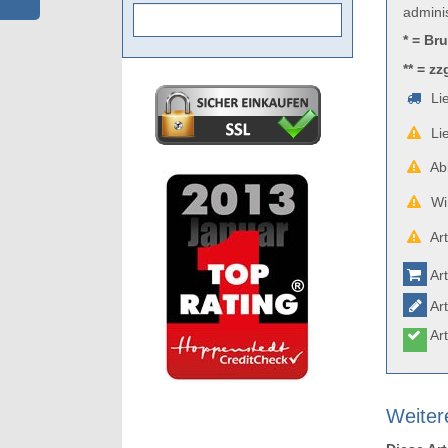
admini
* = Br
** = zz
Lie
Lie
Abb
Wir
Art
Art
Art
Art
Weiter