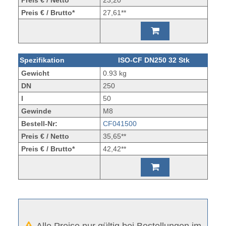
Preis € / Brutto*
27,61**
Spezifikation
ISO-CF DN250 32 Stk
Gewicht
0.93 kg
DN
250
l
50
Gewinde
M8
Bestell-Nr:
CF041500
Preis € / Netto
35,65**
Preis € / Brutto*
42,42**
Alle Preise nur gültig bei Bestellungen im