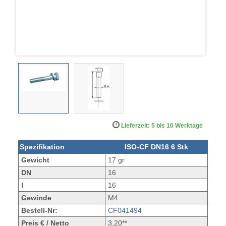
Lieferzeit: 5 bis 10 Werktage
Spezifikation
ISO-CF DN16 6 Stk
Gewicht
17 gr
DN
16
l
16
Gewinde
M4
Bestell-Nr:
CF041494
Preis € / Netto
3,20**