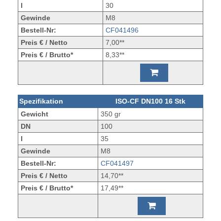
l
30
Gewinde
M8
Bestell-Nr:
CF041496
Preis € / Netto
7,00**
Preis € / Brutto*
8,33**
Spezifikation
ISO-CF DN100 16 Stk
Gewicht
350 gr
DN
100
l
35
Gewinde
M8
Bestell-Nr:
CF041497
Preis € / Netto
14,70**
Preis € / Brutto*
17,49**