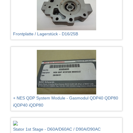
Frontplatte / Lagerstück - D16/25B
+ NES QDP System Module - Gasmodul QDP40 QDP80
iQDP40 iQDP80
Stator 1st Stage - D60A/D60AC / D90A/D90AC