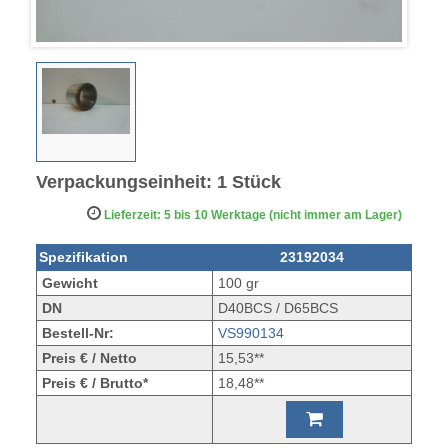
Verpackungseinheit: 1 Stück
Lieferzeit: 5 bis 10 Werktage (nicht immer am Lager)
Spezifikation
23192034
Gewicht
100 gr
DN
D40BCS / D65BCS
Bestell-Nr:
VS990134
Preis € / Netto
15,53**
Preis € / Brutto*
18,48**