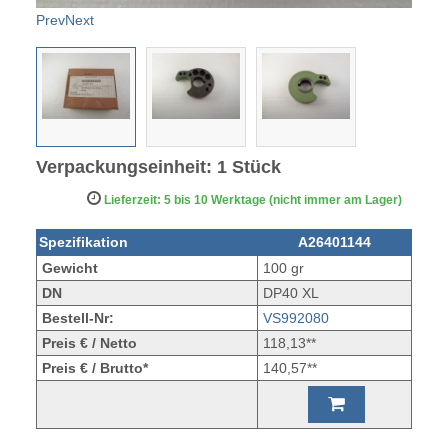
Prev
Next
Verpackungseinheit: 1 Stück
Lieferzeit: 5 bis 10 Werktage (nicht immer am Lager)
Spezifikation
A26401144
Gewicht
100 gr
DN
DP40 XL
Bestell-Nr:
VS992080
Preis € / Netto
118,13**
Preis € / Brutto*
140,57**