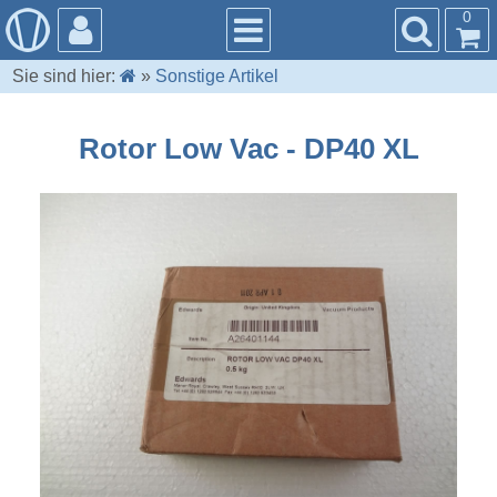
0
Sie sind hier:
»
Sonstige Artikel
Rotor Low Vac - DP40 XL