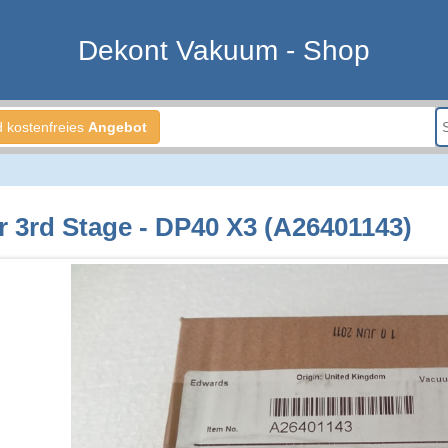
Dekont Vakuum - Shop
d kostenfreies
Angebot
r 3rd Stage - DP40 X3 (A26401143)