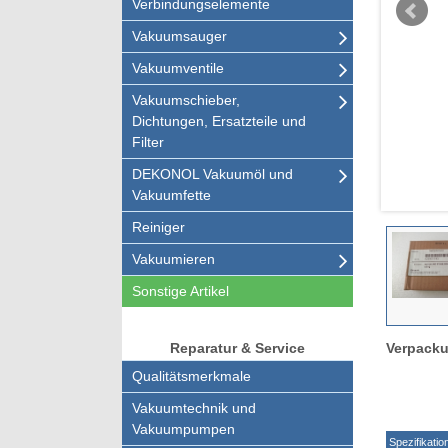
Verbindungselemente
Vakuumsauger
Vakuumventile
Vakuumschieber,
Dichtungen, Ersatzteile und
Filter
DEKONOL Vakuumöl und
Vakuumfette
Reiniger
Vakuumieren
Sonstige Artikel
Verpacku
Reparatur & Service
Qualitätsmerkmale
Vakuumtechnik und
Vakuumpumpen
Spezifikatio