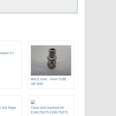
ugnis 3.1
MALE conn. - 6mm TUBE -
3/8" BSP
 2nd Stage -
Clean and Overhaul Kit -
E1M175/275 E2M175/275