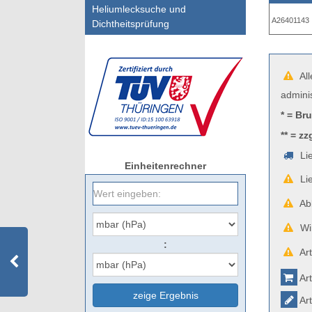
Heliumlecksuche und
A26401143
Dichtheitsprüfung
All
admini
* = Br
** = zz
Lie
Einheitenrechner
Lie
Abb
Wir
:
Art
Art
zeige Ergebnis
Art