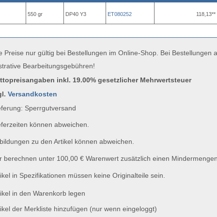
550 gr
DP40 Y3
ET080252
118,13**
e Preise nur gültig bei Bestellungen im Online-Shop. Bei Bestellungen
strative Bearbeitungsgebühren!
uttopreisangaben inkl. 19.00% gesetzlicher Mehrwertsteuer
gl.
Versandkosten
ferung: Sperrgutversand
ferzeiten können abweichen.
ildungen zu den Artikel können abweichen.
 berechnen unter 100,00 € Warenwert zusätzlich einen Mindermengen
ikel in Spezifikationen müssen keine Originalteile sein.
ikel in den Warenkorb legen
ikel der Merkliste hinzufügen (nur wenn eingeloggt)