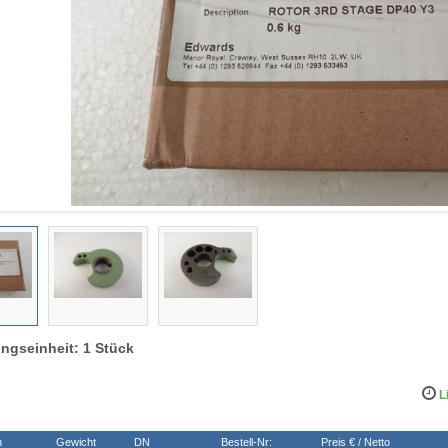
ngseinheit: 1 Stück
Li
n
Gewicht
DN
Bestell-Nr:
Preis € / Netto