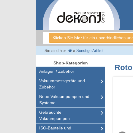
Klicken Sie
hier
für ein unverbindliches un
Sie sind hier:
»
Sonstige Artikel
Shop-Kategorien
Roto
Anlagen / Zubehör
Vakuummessgeräte und
Zubehör
Neue Vakuumpumpen und
Systeme
Gebrauchte
Vakuumpumpen
ISO-Bauteile und