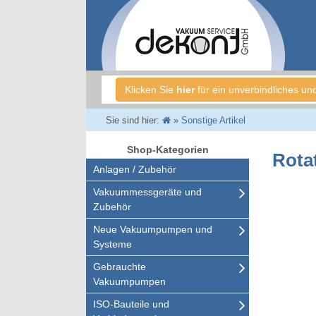
Klicken Sie
hier
für ein unverbindliches un
Sie sind hier:
»
Sonstige Artikel
Shop-Kategorien
Rota
Anlagen / Zubehör
Vakuummessgeräte und
Zubehör
Neue Vakuumpumpen und
Systeme
Gebrauchte
Vakuumpumpen
ISO-Bauteile und