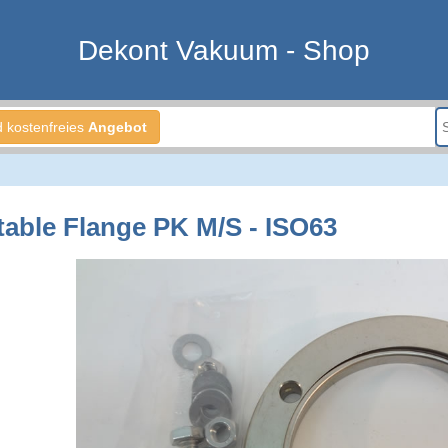
Dekont Vakuum - Shop
d kostenfreies
Angebot
table Flange PK M/S - ISO63