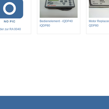
Bedienelement - iQDP40
Motor Replacem
iQDP80
QDP80
eder zur RA 0040