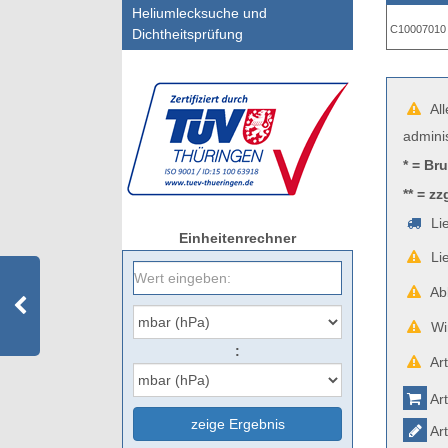
Heliumlecksuche und
C10007010
Dichtheitsprüfung
All
admini
* = Br
** = zz
Lie
Einheitenrechner
Lie
Abb
Wir
:
Art
Art
zeige Ergebnis
Art