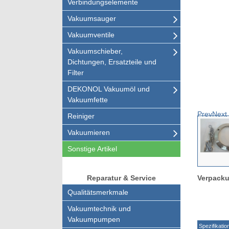
Verbindungselemente
Vakuumsauger
Vakuumventile
Vakuumschieber,
Dichtungen, Ersatzteile und
Filter
DEKONOL Vakuumöl und
Vakuumfette
Prev
Next
Reiniger
Vakuumieren
Sonstige Artikel
Verpacku
Reparatur & Service
Qualitätsmerkmale
Vakuumtechnik und
Vakuumpumpen
Spezifikatio