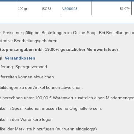
100 gr
ISO63
VS990103
51,07**
e Preise nur gültig bei Bestellungen im Online-Shop. Bei Bestellungen
strative Bearbeitungsgebühren!
uttopreisangaben inkl. 19.00% gesetzlicher Mehrwertsteuer
gl.
Versandkosten
ferung: Sperrgutversand
ferzeiten können abweichen.
ildungen zu den Artikel können abweichen.
 berechnen unter 100,00 € Warenwert zusätzlich einen Mindermengen
ikel in Spezifikationen müssen keine Originalteile sein.
ikel in den Warenkorb legen
ikel der Merkliste hinzufügen (nur wenn eingeloggt)