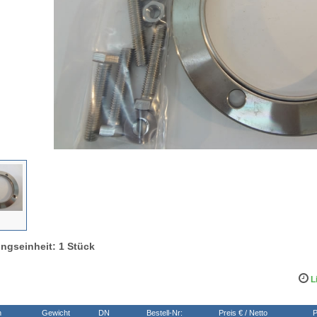
ngseinheit: 1 Stück
Li
n
Gewicht
DN
Bestell-Nr:
Preis € / Netto
P