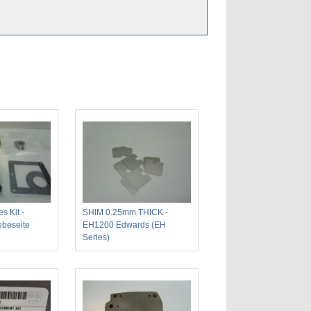
s Kit -
SHIM 0.25mm THICK -
ebeseite
EH1200 Edwards (EH
Series)