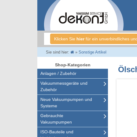
Klicken Sie
hier
für ein unverbindliches un
Sie sind hier:
»
Sonstige Artikel
Shop-Kategorien
Ölsc
Anlagen / Zubehör
Vakuummessgeräte und
Zubehör
Neue Vakuumpumpen und
Systeme
Gebrauchte
Vakuumpumpen
ISO-Bauteile und