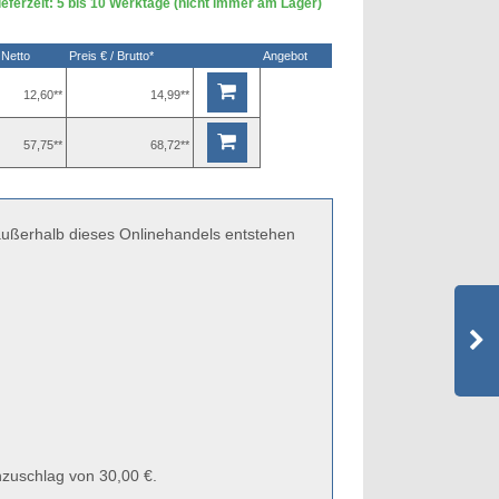
eferzeit: 5 bis 10 Werktage (nicht immer am Lager)
 Netto
Preis € / Brutto*
Angebot
12,60**
14,99**
57,75**
68,72**
 außerhalb dieses Onlinehandels entstehen
zuschlag von 30,00 €.