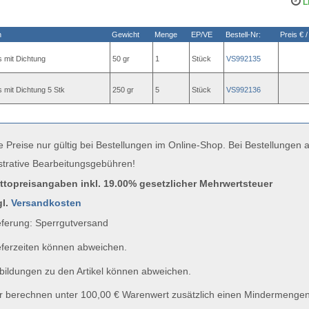
Li
n
Gewicht
Menge
EP/VE
Bestell-Nr:
Preis € /
 mit Dichtung
50 gr
1
Stück
VS992135
 mit Dichtung 5 Stk
250 gr
5
Stück
VS992136
e Preise nur gültig bei Bestellungen im Online-Shop. Bei Bestellungen
strative Bearbeitungsgebühren!
uttopreisangaben inkl. 19.00% gesetzlicher Mehrwertsteuer
gl.
Versandkosten
ferung: Sperrgutversand
ferzeiten können abweichen.
ildungen zu den Artikel können abweichen.
 berechnen unter 100,00 € Warenwert zusätzlich einen Mindermengen