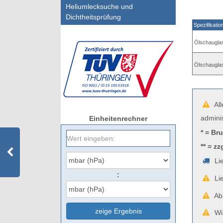
Heliumlecksuche und
Dichtheitsprüfung
Spezifikatio
Ölschauglas
Ölschauglas
All
admini
Einheitenrechner
* = Br
** = zz
Lie
:
Lie
Abb
zeige Ergebnis
Wir