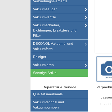
Verbindungselemente
Vakuumsauger
Vakuumventile
Vakuumschieber,
Dichtungen, Ersatzteile und
Filter
DEKONOL Vakuumöl und
Vakuumfette
Reiniger
Vakuumieren
Sonstige Artikel
Verpacku
Reparatur & Service
Qualitätsmerkmale
passen
Vakuumtechnik und
058300
Vakuumpumpen