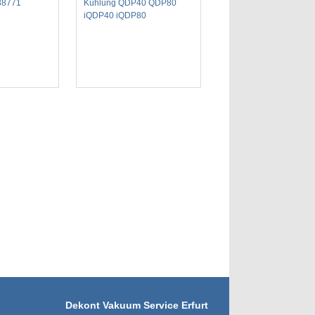
88771
Kühlung QDP40 QDP80
iQDP40 iQDP80
Dekont Vakuum Service Erfurt