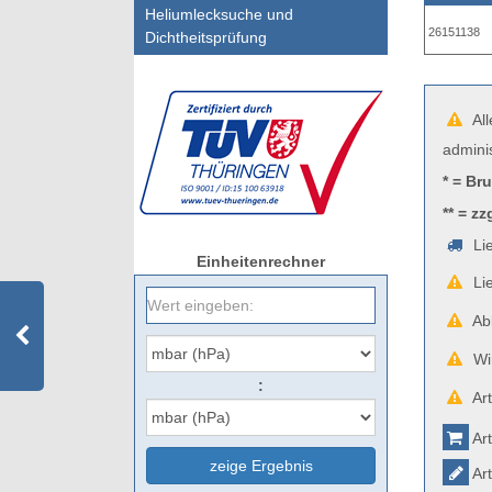
Heliumlecksuche und
26151138
Dichtheitsprüfung
All
admini
* = Br
** = zz
Lie
Einheitenrechner
Lie
Abb
Wir
:
Art
Art
zeige Ergebnis
Art