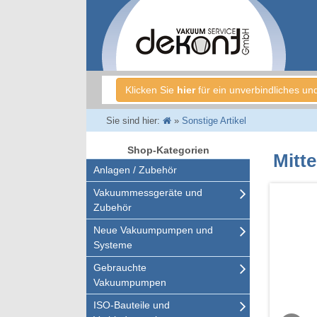
Klicken Sie
hier
für ein unverbindliches un
Sie sind hier:
»
Sonstige Artikel
Shop-Kategorien
Mitte
Anlagen / Zubehör
Vakuummessgeräte und
Zubehör
Neue Vakuumpumpen und
Systeme
Gebrauchte
Vakuumpumpen
ISO-Bauteile und