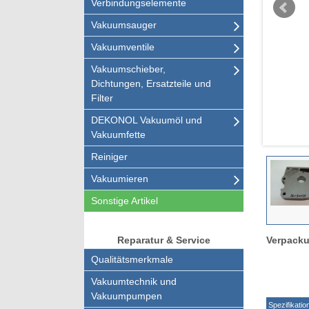
Verbindungselemente
Vakuumsauger
Vakuumventile
Vakuumschieber,
Dichtungen, Ersatzteile und
Filter
DEKONOL Vakuumöl und
Vakuumfette
Reiniger
Vakuumieren
Sonstige Artikel
Verpacku
Reparatur & Service
Qualitätsmerkmale
Vakuumtechnik und
Vakuumpumpen
Spezifikatio