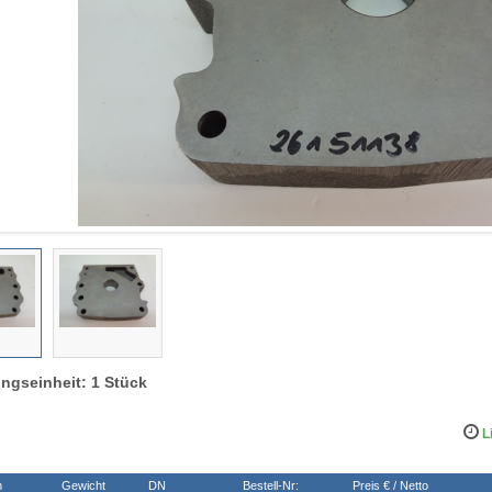
ngseinheit: 1 Stück
Li
n
Gewicht
DN
Bestell-Nr:
Preis € / Netto