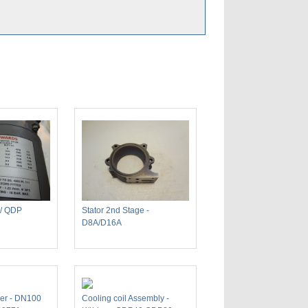
 / QDP
Stator 2nd Stage -
D8A/D16A
er - DN100
Cooling coil Assembly -