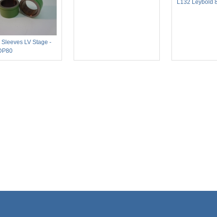
L132 Leybold 
 Sleeves LV Stage -
DP80