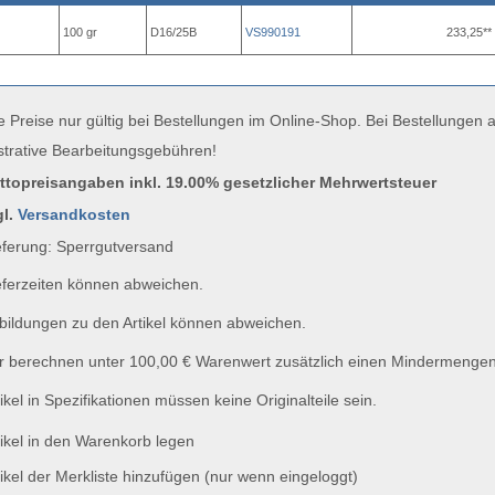
100 gr
D16/25B
VS990191
233,25**
e Preise nur gültig bei Bestellungen im Online-Shop. Bei Bestellungen
strative Bearbeitungsgebühren!
uttopreisangaben inkl. 19.00% gesetzlicher Mehrwertsteuer
gl.
Versandkosten
ferung: Sperrgutversand
ferzeiten können abweichen.
ildungen zu den Artikel können abweichen.
 berechnen unter 100,00 € Warenwert zusätzlich einen Mindermengen
ikel in Spezifikationen müssen keine Originalteile sein.
ikel in den Warenkorb legen
ikel der Merkliste hinzufügen (nur wenn eingeloggt)