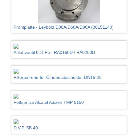
Frontplatte - Leybold D30A/D60A/D90A (30151140)
Abluftventil 0,1hPa - RA0160D / RA0250B
Filterpatrone für Ölnebelabscheider DN16-25
Fettspritze Alcatel Adixen TMP 5150
D.V.P. SB.40