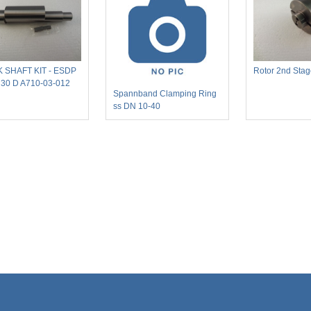
 SHAFT KIT - ESDP
Rotor 2nd Sta
 30 D A710-03-012
Spannband Clamping Ring
ss DN 10-40