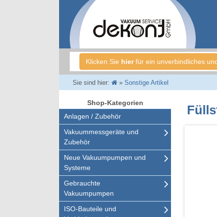
Klicken Sie
hier
für ein unverbindliches un
Sie sind hier:
»
Sonstige Artikel
Shop-Kategorien
Füll
Anlagen / Zubehör
Vakuummessgeräte und
Zubehör
Neue Vakuumpumpen und
Systeme
Gebrauchte
Vakuumpumpen
ISO-Bauteile und