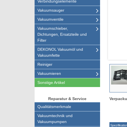
Verbindungselemente
Vakuumsauger
Vakuumventile
Vakuumschieber,
Dichtungen, Ersatzteile und
Filter
DEKONOL Vakuumöl und
Vakuumfette
Reiniger
Vakuumieren
Sonstige Artikel
Verpacku
Reparatur & Service
Qualitätsmerkmale
Vakuumtechnik und
Vakuumpumpen
Spezifikatio