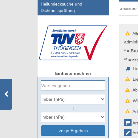
Heliumlecksuche und
A20001187
Dichtheitsprüfung
All
admini
* = Br
** = zz
Lie
Einheitenrechner
Lie
Abb
Wir
:
Art
Art
zeige Ergebnis
Art