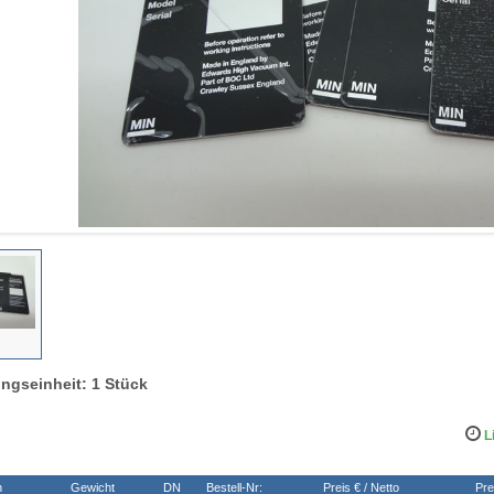
ngseinheit: 1 Stück
Li
n
Gewicht
DN
Bestell-Nr:
Preis € / Netto
Pre