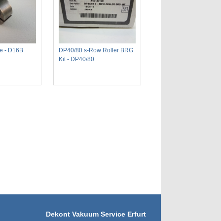
ge - D16B
DP40/80 s-Row Roller BRG
Kit - DP40/80
Dekont Vakuum Service Erfurt