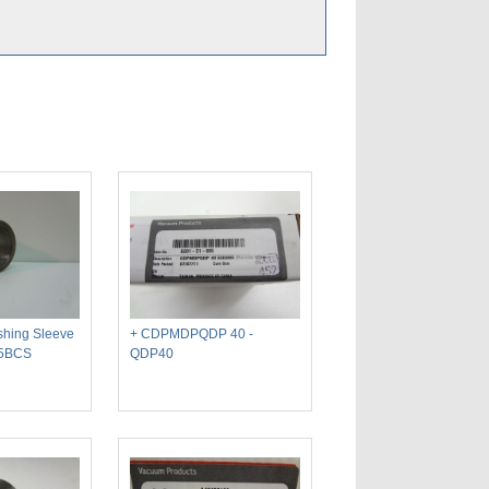
ushing Sleeve
+ CDPMDPQDP 40 -
65BCS
QDP40