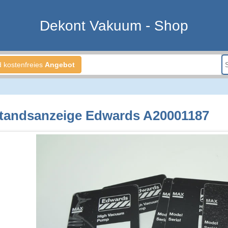
Dekont Vakuum - Shop
d kostenfreies
Angebot
standsanzeige Edwards A20001187