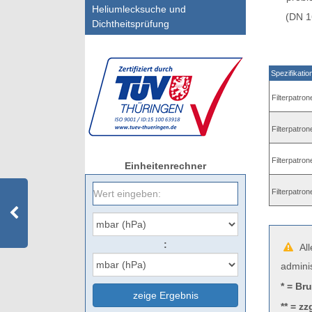
Heliumlecksuche und
(DN 16
Dichtheitsprüfung
Spezifikatio
Filterpatro
Filterpatro
Filterpatro
Einheitenrechner
Filterpatro
:
All
admini
* = Br
zeige Ergebnis
** = zz