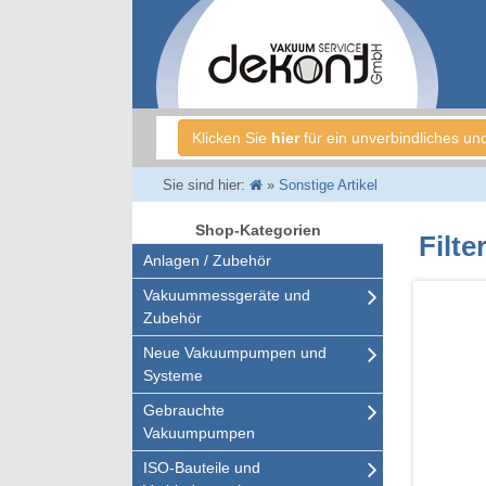
Klicken Sie
hier
für ein unverbindliches un
Sie sind hier:
»
Sonstige Artikel
Shop-Kategorien
Filt
Anlagen / Zubehör
Vakuummessgeräte und
Zubehör
Neue Vakuumpumpen und
Systeme
Gebrauchte
Vakuumpumpen
ISO-Bauteile und