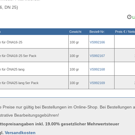
, DN 25)
Li
n
Gewicht
Bestell-Nr:
Preis € / Nett
ne für ÖNA16-25
100 gr
VS992166
ne für ÖNA16-25 5er Pack
100 gr
VS992167
ne für ÖNA25 lang
100 gr
VS992168
ne für ÖNA25 lang 5er Pack
100 gr
VS992169
e Preise nur gültig bei Bestellungen im Online-Shop. Bei Bestellungen
strative Bearbeitungsgebühren!
uttopreisangaben inkl. 19.00% gesetzlicher Mehrwertsteuer
gl.
Versandkosten