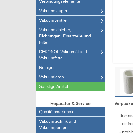
Verbindungselemente
Vakuumsauger
Vakuumventile
Vakuumschieber,
Dichtungen, Ersatzteile und
Filter
DEKONOL Vakuumöl und
Vakuumfette
Reiniger
Vakuumieren
Sonstige Artikel
Verpacku
Reparatur & Service
Qualitätsmerkmale
Besond
Vakuumtechnik und
- einfa
Vakuumpumpen
- probl