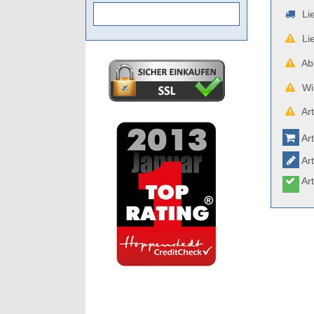
Lie
Lie
Abb
Wir
Art
Art
Art
Art