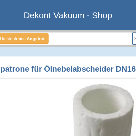
Dekont Vakuum - Shop
d kostenfreies
Angebot
erpatrone für Ölnebelabscheider DN16