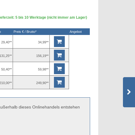
eferzeit: 5 bis 10 Werktage (nicht immer am Lager)
o
Preis € / Brutto*
Angebot
29,40**
34,99**
131,25**
156,19**
50,40**
59,98**
210,00**
249,90**
 außerhalb dieses Onlinehandels entstehen