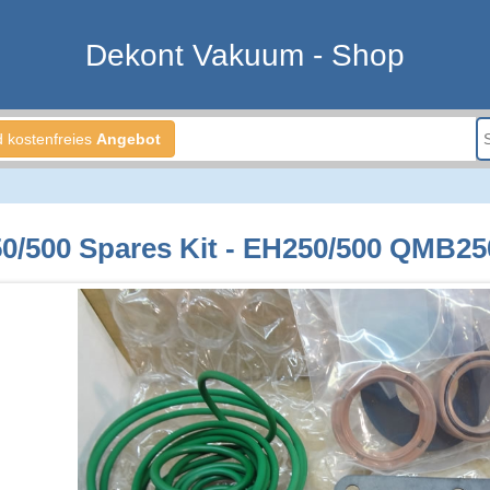
Dekont Vakuum - Shop
d kostenfreies
Angebot
0/500 Spares Kit - EH250/500 QMB25