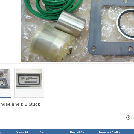
ngseinheit: 1 Stück
Li
n
Gewicht
DN
Bestell-Nr:
Preis € / Netto