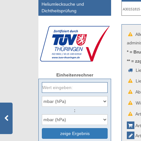
Heliumlecksuche und
A30151815
Dichtheitsprüfung
All
admini
* = Br
** = zz
Lie
Einheitenrechner
Lie
Abb
Wir
:
Art
Art
zeige Ergebnis
Art