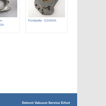
e -
Frontplatte - D2A/D4A
90A
Dekont Vakuum Service Erfurt