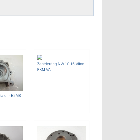
Zentrierring NW 10 16 Viton
FKM VA
tator - E2M8