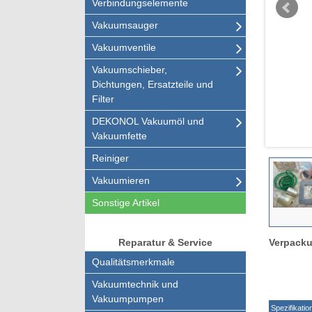
Verbindungselemente
Vakuumsauger
Vakuumventile
Vakuumschieber,
Dichtungen, Ersatzteile und
Filter
DEKONOL Vakuumöl und
Vakuumfette
Reiniger
Vakuumieren
Sonstige Artikel
Verpacku
Reparatur & Service
Qualitätsmerkmale
Vakuumtechnik und
Vakuumpumpen
Spezifikatio