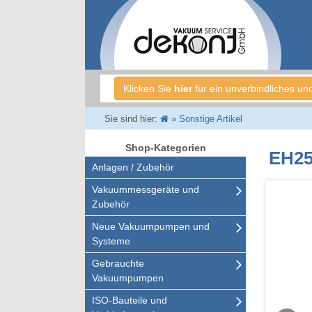
Klicken Sie
hier
für ein unverbindliches un
Sie sind hier:
»
Sonstige Artikel
Shop-Kategorien
EH25
Anlagen / Zubehör
Vakuummessgeräte und
Zubehör
Neue Vakuumpumpen und
Systeme
Gebrauchte
Vakuumpumpen
ISO-Bauteile und