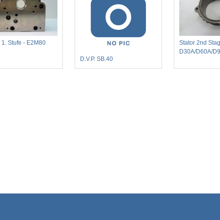
1. Stufe - E2M80
Stator 2nd Stag
D30A/D60A/D
D.V.P. SB.40