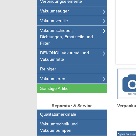
Verbindungselemente
Vakuumsauger
Vakuumventile
Vakuumschieber,
Dichtungen, Ersatzteile und
Filter
DEKONOL Vakuumöl und
Vakuumfette
Reiniger
Vakuumieren
Sonstige Artikel
Verpacku
Reparatur & Service
Qualitätsmerkmale
Vakuumtechnik und
Vakuumpumpen
Spezifikatio