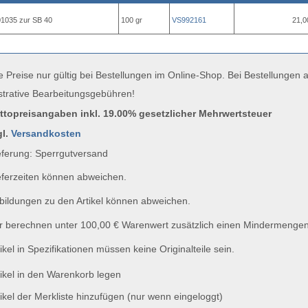
801035 zur SB 40
100 gr
VS992161
21,0
e Preise nur gültig bei Bestellungen im Online-Shop. Bei Bestellungen
strative Bearbeitungsgebühren!
uttopreisangaben inkl. 19.00% gesetzlicher Mehrwertsteuer
gl.
Versandkosten
ferung: Sperrgutversand
ferzeiten können abweichen.
ildungen zu den Artikel können abweichen.
 berechnen unter 100,00 € Warenwert zusätzlich einen Mindermengen
ikel in Spezifikationen müssen keine Originalteile sein.
ikel in den Warenkorb legen
ikel der Merkliste hinzufügen (nur wenn eingeloggt)