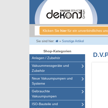
Klicken Sie
hier
für ein unverbindliches un
Sie sind hier:
»
Sonstige Artikel
Shop-Kategorien
D.V.P
Anlagen / Zubehör
Vakuummessgeräte und
Zubehör
Neue Vakuumpumpen und
Systeme
Gebrauchte
Vakuumpumpen
ISO-Bauteile und