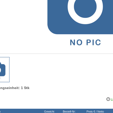
ngseinheit: 1 Stk
Li
n
Gewicht
Bestell-Nr:
Preis € / Netto