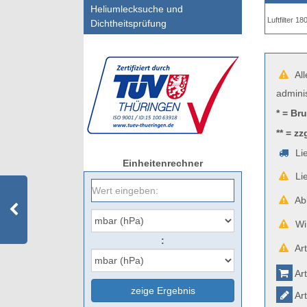
Heliumlecksuche und
Luftfilter 1
Dichtheitsprüfung
All
admini
* = Br
** = zz
Lie
Einheitenrechner
Lie
Abb
Wir
:
Art
Art
zeige Ergebnis
Art