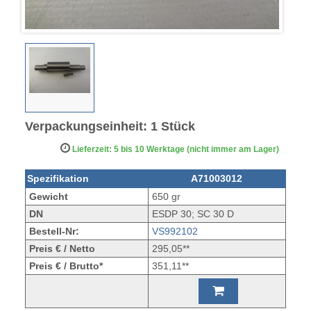
Verpackungseinheit: 1 Stück
Lieferzeit: 5 bis 10 Werktage (nicht immer am Lager)
Spezifikation
A71003012
Gewicht
650 gr
DN
ESDP 30; SC 30 D
Bestell-Nr:
VS992102
Preis € / Netto
295,05**
Preis € / Brutto*
351,11**