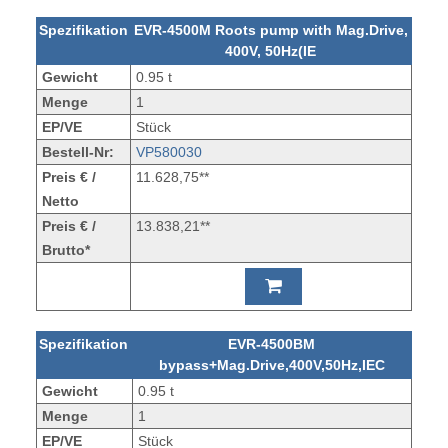
Spezifikation
EVR-4500M Roots pump with Mag.Drive,
400V, 50Hz(IE
Gewicht
0.95 t
Menge
1
EP/VE
Stück
Bestell-Nr:
VP580030
Preis € /
11.628,75**
Netto
Preis € /
13.838,21**
Brutto*
Spezifikation
EVR-4500BM
bypass+Mag.Drive,400V,50Hz,IEC
Gewicht
0.95 t
Menge
1
EP/VE
Stück