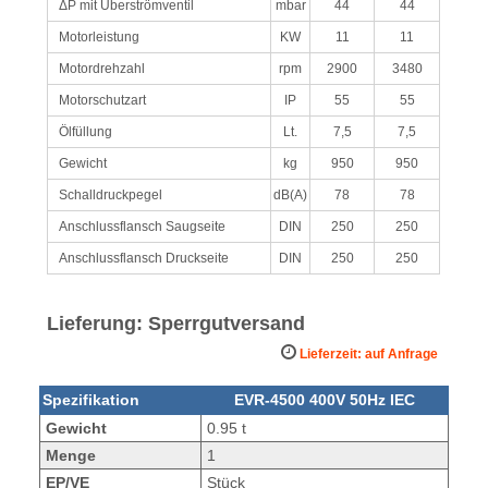
ΔP mit Überströmventil
mbar
44
44
Motorleistung
KW
11
11
Motordrehzahl
rpm
2900
3480
Motorschutzart
IP
55
55
Ölfüllung
Lt.
7,5
7,5
Gewicht
kg
950
950
Schalldruckpegel
dB(A)
78
78
Anschlussflansch Saugseite
DIN
250
250
Anschlussflansch Druckseite
DIN
250
250
Lieferung: Sperrgutversand
Lieferzeit: auf Anfrage
Spezifikation
EVR-4500 400V 50Hz IEC
Gewicht
0.95 t
Menge
1
EP/VE
Stück