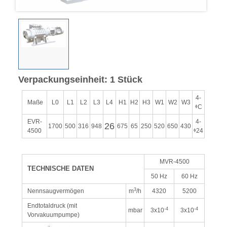
Verpackungseinheit: 1 Stück
4-
Maße
L0
L1
L2
L3
L4
H1
H2
H3
W1
W2
W3
ᶲC
EVR-
4-
26
1700
500
316
948
675
65
250
520
650
430
4500
ᶲ24
MVR-4500
TECHNISCHE DATEN
50 Hz
60 Hz
3
Nennsaugvermögen
m
/h
4320
5200
Endtotaldruck (mit
-4
-4
mbar
3x10
3x10
Vorvakuumpumpe)