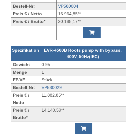
Bestell-Nr:
VP580004
Preis € / Netto
16.964,85**
Preis € / Brutto*
20.188,17**
Spezifikation
EVR-4500B Roots pump with bypass,
400V, 50Hz(IEC)
Gewicht
0.95 t
Menge
1
EP/VE
Stück
Bestell-Nr:
VP580029
Preis € /
11.882,85**
Netto
Preis € /
14.140,59**
Brutto*