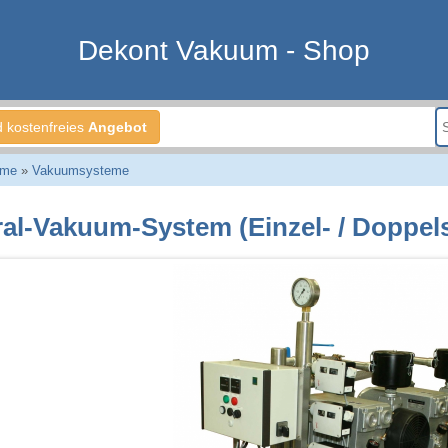
Dekont Vakuum - Shop
d kostenfreies
Angebot
eme
»
Vakuumsysteme
ral-Vakuum-System (Einzel- / Doppel