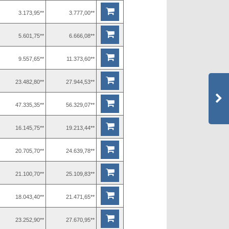
3.173,95**
3.777,00**
5.601,75**
6.666,08**
9.557,65**
11.373,60**
23.482,80**
27.944,53**
47.335,35**
56.329,07**
16.145,75**
19.213,44**
20.705,70**
24.639,78**
21.100,70**
25.109,83**
18.043,40**
21.471,65**
23.252,90**
27.670,95**