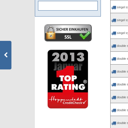
singel 
singel 
singel 
double 
double 
double 
double 
double 
double 
double 