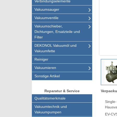
Verbindungselemente
Vakuumsauger
Vakuumventile
Vakuumschieber,
Dichtungen, Ersatzteile und
Filter
DEKONOL Vakuumöl und
Vakuumfette
Reiniger
Vakuumieren
Sonstige Artikel
Verpacku
Reparatur & Service
Qualitätsmerkmale
Single
Vakuumtechnik und
Hausva
Vakuumpumpen
EV-CV