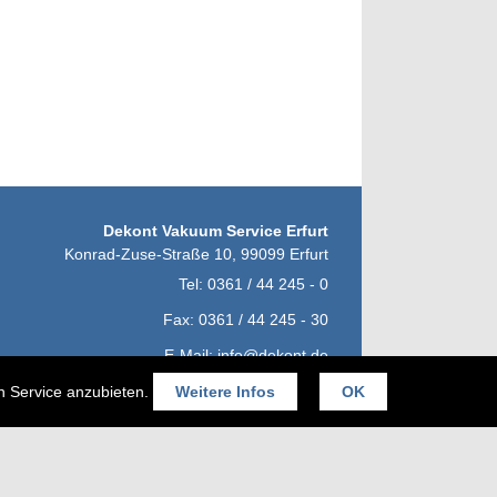
Dekont Vakuum Service Erfurt
Konrad-Zuse-Straße 10
,
99099
Erfurt
Tel:
0361 / 44 245 - 0
Fax:
0361 / 44 245 - 30
E-Mail:
info@dekont.de
en Service anzubieten.
Weitere Infos
OK