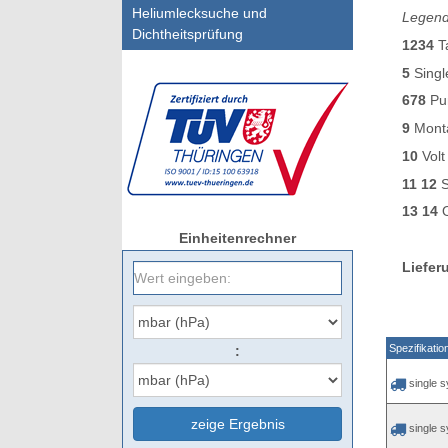
Heliumlecksuche und
Legend
Dichtheitsprüfung
1234
T
5
Singl
678
Pu
9
Mont
10
Volt
11 12
S
13 14
O
Einheitenrechner
Liefer
Spezifikatio
:
single 
zeige Ergebnis
single 