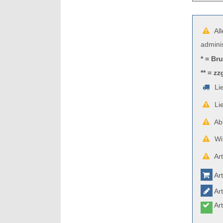
All
admini
* = Br
** = zz
Lie
Lie
Abb
Wir
Art
Art
Art
Art