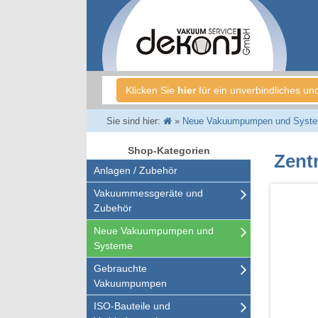
Klicken Sie
hier
für ein unverbindliches un
Sie sind hier:
»
Neue Vakuumpumpen und Syst
Shop-Kategorien
Zent
Anlagen / Zubehör
Vakuummessgeräte und
Zubehör
Neue Vakuumpumpen und
Systeme
Gebrauchte
Vakuumpumpen
ISO-Bauteile und