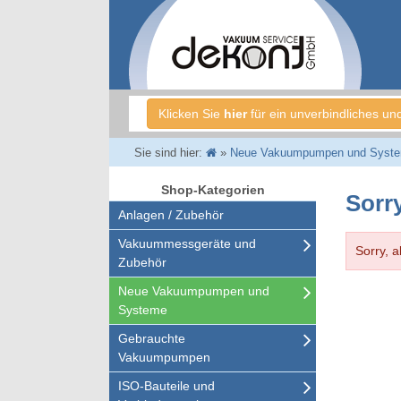
Klicken Sie
hier
für ein unverbindliches un
Sie sind hier:
»
Neue Vakuumpumpen und Syst
Shop-Kategorien
Sorry
Anlagen / Zubehör
Vakuummessgeräte und
Sorry, a
Zubehör
Neue Vakuumpumpen und
Systeme
Gebrauchte
Vakuumpumpen
ISO-Bauteile und