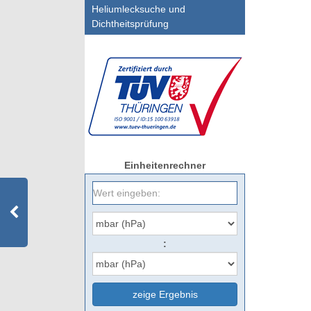
Heliumlecksuche und
Dichtheitsprüfung
Einheitenrechner
:
zeige Ergebnis