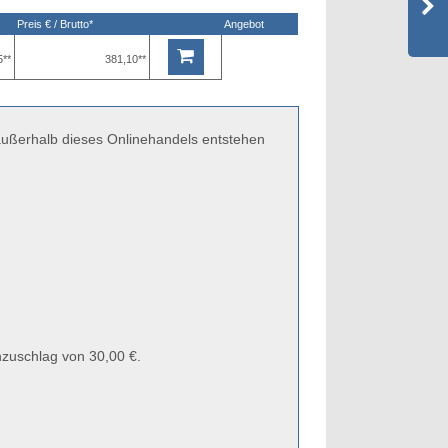
Preis € / Brutto*
Angebot
5**
381,10**
 außerhalb dieses Onlinehandels entstehen
zuschlag von 30,00 €.