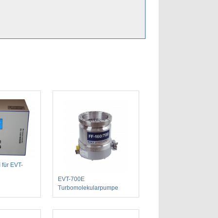
I für EVT-
EVT-700E
Turbomolekularpumpe