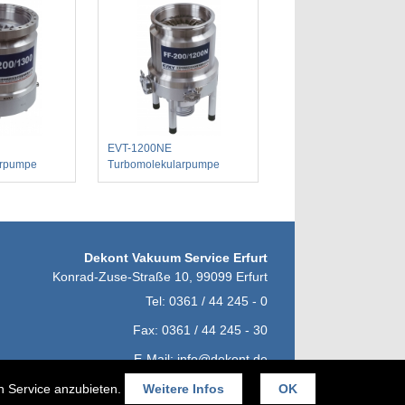
EVT-1200NE
arpumpe
Turbomolekularpumpe
Dekont Vakuum Service Erfurt
Konrad-Zuse-Straße 10
,
99099
Erfurt
Tel:
0361 / 44 245 - 0
Fax:
0361 / 44 245 - 30
E-Mail:
info@dekont.de
en Service anzubieten.
Weitere Infos
OK