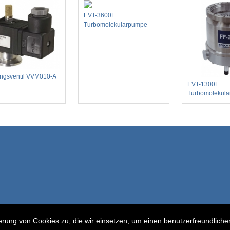
EVT-3600E
Turbomolekularpumpe
ungsventil VVM010-A
EVT-1300E
Turbomolekul
erung von Cookies zu, die wir einsetzen, um einen benutzerfreundlich