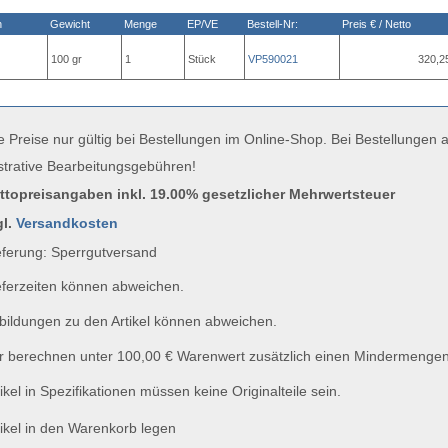
n
Gewicht
Menge
EP/VE
Bestell-Nr:
Preis € / Netto
100 gr
1
Stück
VP590021
320,2
e Preise nur gültig bei Bestellungen im Online-Shop. Bei Bestellungen
strative Bearbeitungsgebühren!
uttopreisangaben inkl. 19.00% gesetzlicher Mehrwertsteuer
gl.
Versandkosten
ferung: Sperrgutversand
ferzeiten können abweichen.
ildungen zu den Artikel können abweichen.
 berechnen unter 100,00 € Warenwert zusätzlich einen Mindermengen
ikel in Spezifikationen müssen keine Originalteile sein.
ikel in den Warenkorb legen