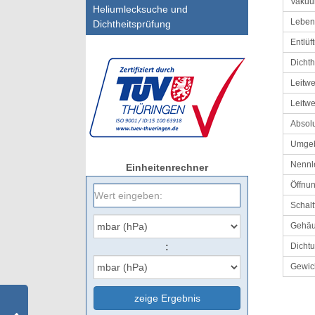
Vakuu
Heliumlecksuche und
Leben
Dichtheitsprüfung
Entlüft
Dichth
Leitw
Leitwe
Absolu
Umgeb
Nennle
Einheitenrechner
Öffnun
Schal
Gehä
:
Dicht
Gewic
zeige Ergebnis