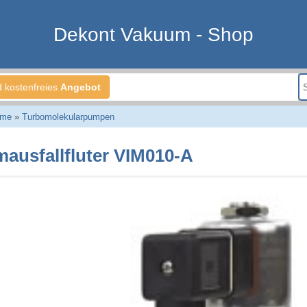
Dekont Vakuum - Shop
d kostenfreies
Angebot
eme
»
Turbomolekularpumpen
mausfallfluter VIM010-A