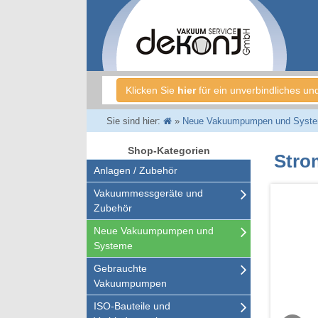
Klicken Sie
hier
für ein unverbindliches un
Sie sind hier:
»
Neue Vakuumpumpen und Syst
Shop-Kategorien
Stro
Anlagen / Zubehör
Vakuummessgeräte und
Zubehör
Neue Vakuumpumpen und
Systeme
Gebrauchte
Vakuumpumpen
ISO-Bauteile und