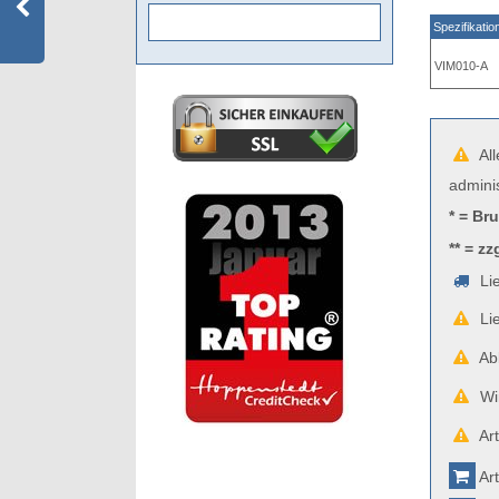
Spezifikatio
VIM010-A
All
admini
* = Br
** = zz
Lie
Lie
Abb
Wir
Art
Art