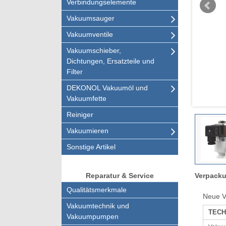
Verbindungselemente
Vakuumsauger
Vakuumventile
Vakuumschieber,
Dichtungen, Ersatzteile und
Filter
DEKONOL Vakuumöl und
Vakuumfette
Reiniger
Vakuumieren
Sonstige Artikel
Verpacku
Reparatur & Service
Qualitätsmerkmale
Neue V
Vakuumtechnik und
TECH
Vakuumpumpen