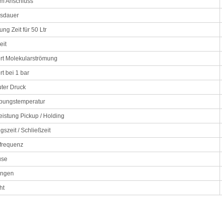
m Anschluss
sdauer
ung Zeit für 50 Ltr
eit
ert Molekularströmung
rt bei 1 bar
ter Druck
ungstemperatur
istung Pickup / Holding
gszeit / Schließzeit
tfrequenz
use
ungen
ht