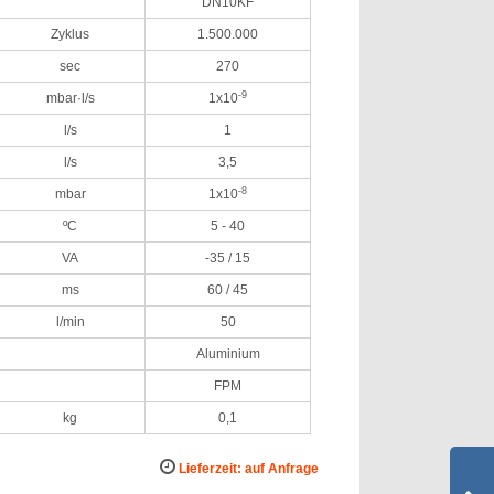
DN10KF
Zyklus
1.500.000
sec
270
-9
mbar·l/s
1x10
l/s
1
l/s
3,5
-8
mbar
1x10
ºC
5 - 40
VA
-35 / 15
ms
60 / 45
l/min
50
Aluminium
FPM
kg
0,1
Lieferzeit: auf Anfrage