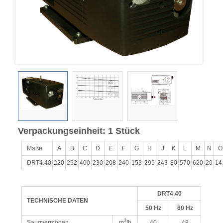
Verpackungseinheit: 1 Stück
Maße
A
B
C
D
E
F
G
H
J
K
L
M
N
O
DRT4.40
220
252
400
230
208
240
153
295
243
80
570
620
20
14
DRT4.40
TECHNISCHE DATEN
50 Hz
60 Hz
3
Saugvermögen
m
/h
40
48