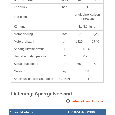
Enddruck
bar
1
langlebige Karbon-
Lamellen
Lamellen
Kühlung
Luftkühlung
Motorleistung
kW
1,25
1,25
Motordrehzahl
rpm
1420
1740
Ansauglufttemperatur
ºC
0 - 40
Umgebungstemperatur
ºC
0 - 40
Schalldruckpegel
dB
65
68
Gewicht
kg
38
Anschlussflansch Saugseite
G(BSP)
3/4”
Lieferung: Sperrgutversand
Lieferzeit: auf Anfrage
Spezifikation
EVDR-D40 230V