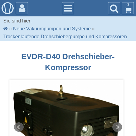
0
Sie sind hier:
»
Neue Vakuumpumpen und Systeme
»
Trockenlaufende Drehschieberpumpe und Kompressoren
EVDR-D40 Drehschieber-
Kompressor