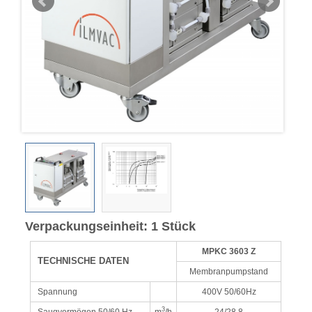
Verpackungseinheit: 1 Stück
MPKC 3603 Z
TECHNISCHE DATEN
Membranpumpstand
Spannung
400V 50/60Hz
3
Saugvermögen 50/60 Hz
m
/h
24/28,8