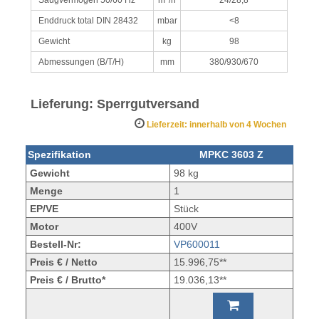
Enddruck total DIN 28432
mbar
<8
Gewicht
kg
98
Abmessungen (B/T/H)
mm
380/930/670
Lieferung: Sperrgutversand
Lieferzeit: innerhalb von 4 Wochen
Spezifikation
MPKC 3603 Z
Gewicht
98 kg
Menge
1
EP/VE
Stück
Motor
400V
Bestell-Nr:
VP600011
Preis € / Netto
15.996,75**
Preis € / Brutto*
19.036,13**