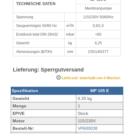
TECHNISCHE DATEN
Membranpumpe
Spannung
115/230V 50/60Hz
3
Saugvermögen 50/60 Hz
m
/h
0,9/1,0
Enddruck total DIN 28432
mbar
<60
Gewicht
kg
6,25
Abmessungen (B/T/H)
mm
235/140/277
Lieferung: Sperrgutversand
Lieferzeit: innerhalb von 4 Wochen
Spezifikation
MP 105 E
Gewicht
6.25 kg
Menge
1
EP/VE
Stück
Motor
115/230V
Bestell-Nr:
VP600038