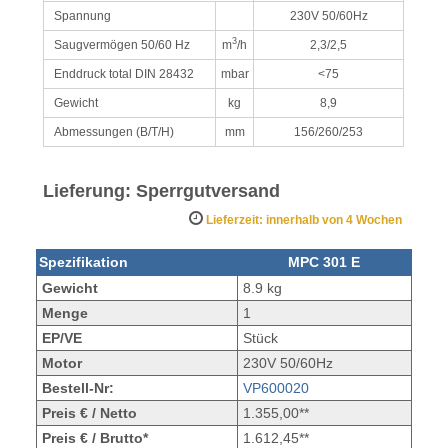
Spannung
230V 50/60Hz
3
Saugvermögen 50/60 Hz
m
/h
2,3/2,5
Enddruck total DIN 28432
mbar
<75
Gewicht
kg
8,9
Abmessungen (B/T/H)
mm
156/260/253
Lieferung: Sperrgutversand
Lieferzeit: innerhalb von 4 Wochen
Spezifikation
MPC 301 E
Gewicht
8.9 kg
Menge
1
EP/VE
Stück
Motor
230V 50/60Hz
Bestell-Nr:
VP600020
Preis € / Netto
1.355,00**
Preis € / Brutto*
1.612,45**